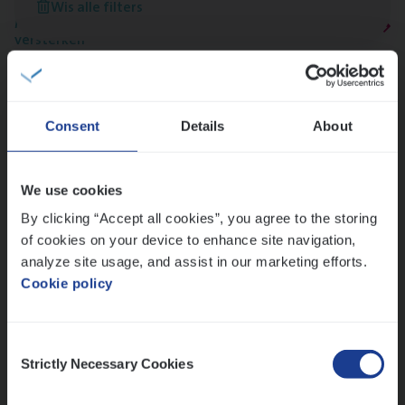
Wis alle filters
Meer dan collega’s: hoe Julie en Aurélie elkaar
versterken
Mathias houdt van diepgaande dossiers én droge
humor
Thalia zoekt graag oplossingen, in games én op het
Consent
Details
About
werk
We use cookies
Ons sollicitatieproces
By clicking “Accept all cookies”, you agree to the storing
of cookies on your device to enhance site navigation,
analyze site usage, and assist in our marketing efforts.
Cookie policy
Consent
Strictly Necessary Cookies
Selection