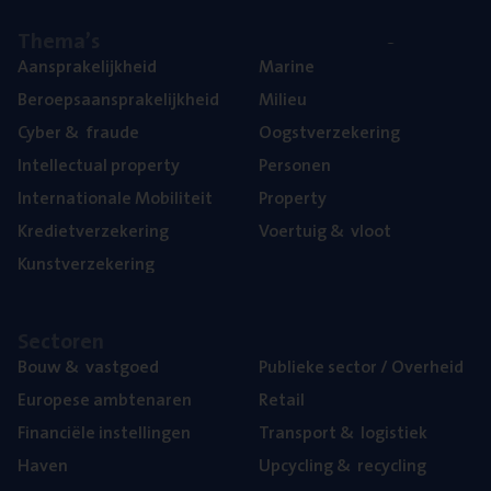
The­ma’s
Aan­spra­ke­lijk­heid
Mari­ne
Beroeps­aan­spra­ke­lijk­heid
Mili­eu
Cyber
&
fraude
Oogst­ver­ze­ke­ring
Intel­lec­tu­al property
Per­so­nen
Inter­na­ti­o­na­le Mobiliteit
Pro­per­ty
Kre­diet­ver­ze­ke­ring
Voer­tuig
&
vloot
Kunst­ver­ze­ke­ring
Sec­to­ren
Bouw
&
vastgoed
Publie­ke sec­tor / Overheid
Euro­pe­se ambtenaren
Retail
Finan­ci­ë­le instellingen
Trans­port
&
logistiek
Haven
Upcy­cling
&
recycling