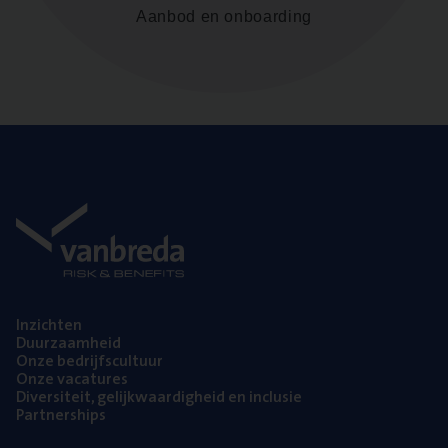
Aanbod en onboarding
Inzich­ten
Duur­zaam­heid
Onze bedrijfs­cul­tuur
Onze vaca­tu­res
Diver­si­teit, gelijk­waar­dig­heid en inclusie
Part­ner­ships