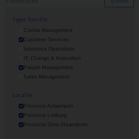
2 resultaten
Filters
Type func­tie
Cus­to­mer Care Expert
Claims Management
Hospitalisatieverzekeringen
Customer Services
Customer Services
Insurance Operations
Antwerpen
IT, Change & Innovation
People Management
Sales Management
Busi­ness Mana­ger Mari­ne Cargo
People Management, Sales Management
Loca­tie
Antwerpen
Provincie Antwerpen
Provincie Limburg
Provincie Oost-Vlaanderen
Lees onze verhalen