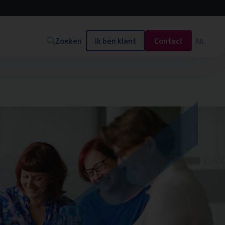
Zoeken
Ik ben klant
Contact
NL