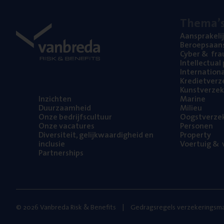
The­ma’
Aan­spra­ke­li
Beroeps­aan­s
Cyber
&
fra
Intel­lec­tu­a
Inter­na­ti­o­
Kre­diet­ver­z
Kunst­ver­ze­k
Inzich­ten
Mari­ne
Duur­zaam­heid
Mili­eu
Onze bedrijfs­cul­tuur
Oogst­ver­ze­
Onze vaca­tu­res
Per­so­nen
Diver­si­teit, gelijk­waar­dig­heid en
Pro­per­ty
inclusie
Voer­tuig
&
v
Part­ner­ships
© 2026 Vanbreda Risk & Benefits
Gedragsregels verzekeringsma