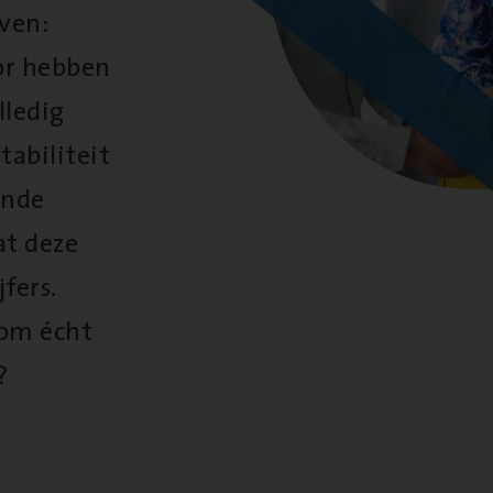
oven:
oor hebben
lledig
tabiliteit
ende
at deze
fers.
 om écht
?