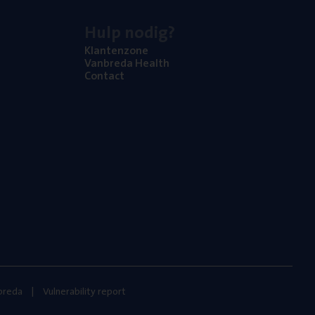
Hulp nodig?
Klan­ten­zo­ne
Van­b­re­da Health
Con­tact
nbreda
Vulnerability report