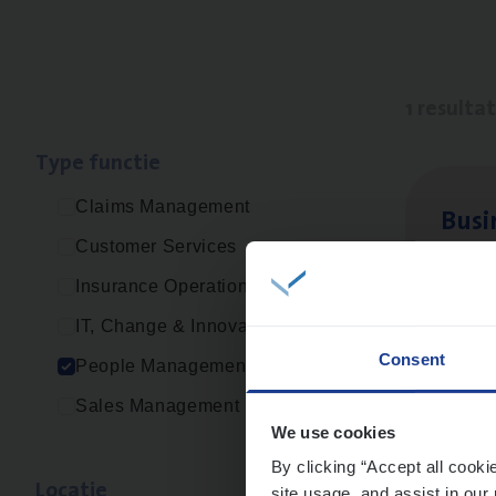
1 resulta
Type func­tie
Claims Management
Busi
Customer Services
Peop
Insurance Operations
An
IT, Change & Innovation
Consent
People Management
Sales Management
We use cookies
By clicking “Accept all cooki
Loca­tie
site usage, and assist in our 