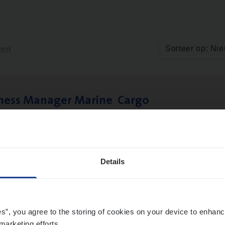
ten
Sorteer op: Ni
­ness Mana­ger Mari­ne Cargo
le Management, Sales Management
twerpen
Details
es”, you agree to the storing of cookies on your device to enhanc
marketing efforts.