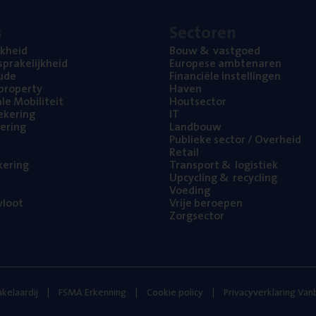
s
Sec­to­ren
jk­heid
Bouw
&
vastgoed
pra­ke­lijk­heid
Euro­pe­se ambtenaren
ude
Finan­ci­ë­le instellingen
l property
Haven
na­le Mobiliteit
Hout­sec­tor
e­ke­ring
IT
e­ring
Land­bouw
Publie­ke sec­tor / Overheid
Retail
ke­ring
Trans­port
&
logistiek
Upcy­cling
&
recycling
Voe­ding
loot
Vrije beroe­pen
Zorg­sec­tor
kelaardij
FSMA Erkenning
Cookie policy
Privacyverklaring Va