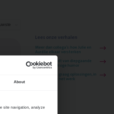
euwste
Lees onze verhalen
Meer dan collega’s: hoe Julie en
Aurélie elkaar versterken
Mathias houdt van diepgaande
dossiers én droge humor
Thalia zoekt graag oplossingen, in
games én op het werk
About
e site navigation, analyze