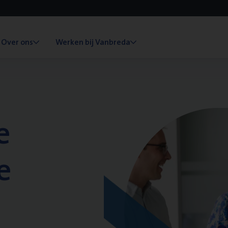
Over ons
Werken bij Vanbreda
e
e