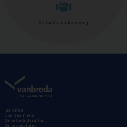
Aanbod en onboarding
Inzich­ten
Duur­zaam­heid
Onze bedrijfs­cul­tuur
Onze vaca­tu­res