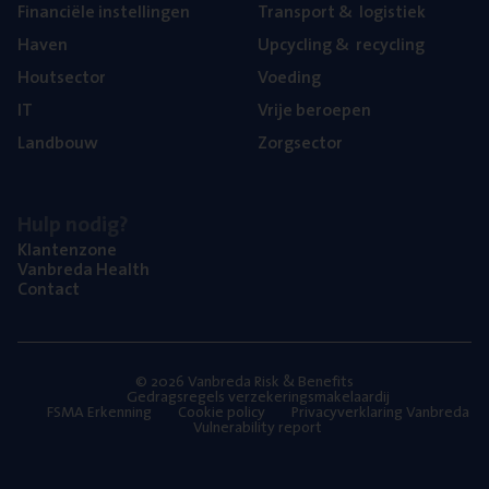
Finan­ci­ë­le instellingen
Trans­port
&
logistiek
Haven
Upcy­cling
&
recycling
Hout­sec­tor
Voe­ding
IT
Vrije beroe­pen
Land­bouw
Zorg­sec­tor
Hulp nodig?
Klan­ten­zo­ne
Van­b­re­da Health
Con­tact
© 2026 Vanbreda Risk & Benefits
Gedragsregels verzekeringsmakelaardij
FSMA Erkenning
Cookie policy
Privacyverklaring Vanbreda
Vulnerability report