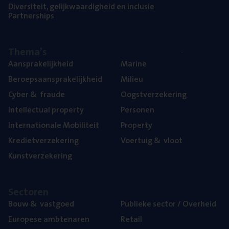
Diver­si­teit, gelijk­waar­dig­heid en inclusie
Part­ner­ships
The­ma’s
Aan­spra­ke­lijk­heid
Mari­ne
Beroeps­aan­spra­ke­lijk­heid
Mili­eu
Cyber
&
fraude
Oogst­ver­ze­ke­ring
Intel­lec­tu­al property
Per­so­nen
Inter­na­ti­o­na­le Mobiliteit
Pro­per­ty
Kre­diet­ver­ze­ke­ring
Voer­tuig
&
vloot
Kunst­ver­ze­ke­ring
Sec­to­ren
Bouw
&
vastgoed
Publie­ke sec­tor / Overheid
Euro­pe­se ambtenaren
Retail