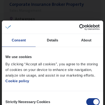
Cor­po­ra­te Insu­ran­ce Bro­ker Property
Sales Management
Antwerpen
Claims­hand­ler Fleet
&
Bike
Consent
Details
About
Claims Management
Antwerpen
We use cookies
By clicking “Accept all cookies”, you agree to the storing
of cookies on your device to enhance site navigation,
analyze site usage, and assist in our marketing efforts.
Busi­ness Mana­ger Mari­ne Cargo
Cookie policy
People Management, Sales Management
Antwerpen
Consent
Strictly Necessary Cookies
Selection