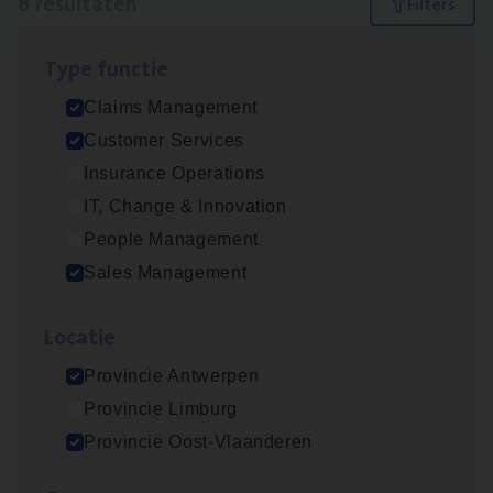
8 resultaten
Filters
Type func­tie
Scha­de­be­heer­der verzekeringen
Claims Management
Claims Management
Customer Services
Sint-Niklaas/Temse
Insurance Operations
IT, Change & Innovation
People Management
Scha­de Expert Fleet
Sales Management
Claims Management
Loca­tie
Antwerpen
Provincie Antwerpen
Provincie Limburg
Insu­ran­ce Bro­ker Trans­port
&
Logistiek
Provincie Oost-Vlaanderen
Sales Management