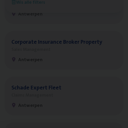
Wis alle filters
Customer Services
Antwerpen
Cor­po­ra­te Insu­ran­ce Bro­ker Property
Sales Management
Antwerpen
Scha­de Expert Fleet
Claims Management
Antwerpen