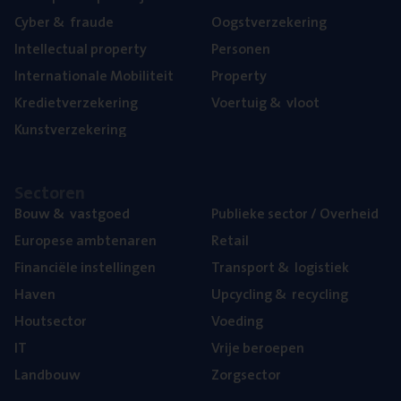
Cyber
&
fraude
Oogst­ver­ze­ke­ring
Intel­lec­tu­al property
Per­so­nen
Inter­na­ti­o­na­le Mobiliteit
Pro­per­ty
Kre­diet­ver­ze­ke­ring
Voer­tuig
&
vloot
Kunst­ver­ze­ke­ring
Sec­to­ren
Bouw
&
vastgoed
Publie­ke sec­tor / Overheid
Euro­pe­se ambtenaren
Retail
Finan­ci­ë­le instellingen
Trans­port
&
logistiek
Haven
Upcy­cling
&
recycling
Hout­sec­tor
Voe­ding
IT
Vrije beroe­pen
Land­bouw
Zorg­sec­tor