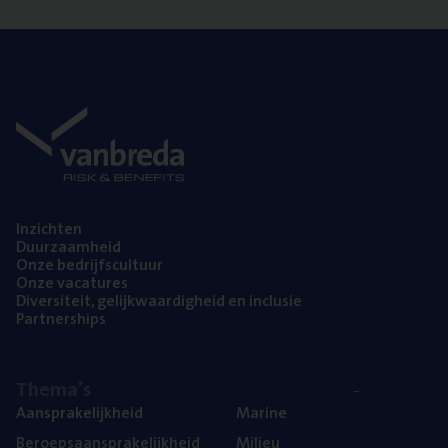
Inzich­ten
Duur­zaam­heid
Onze bedrijfs­cul­tuur
Onze vaca­tu­res
Diver­si­teit, gelijk­waar­dig­heid en inclusie
Part­ner­ships
The­ma’s
Aan­spra­ke­lijk­heid
Mari­ne
Beroeps­aan­spra­ke­lijk­heid
Mili­eu