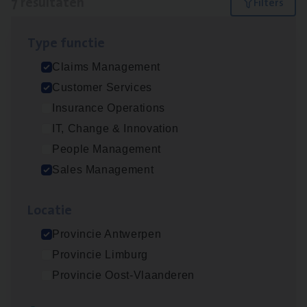
7 resultaten
Filters
Type func­tie
Claims­hand­ler Fleet
&
Bike
Claims Management
Claims Management
Customer Services
Antwerpen
Insurance Operations
IT, Change & Innovation
People Management
Insu­ran­ce Bro­ker
KMO
Sales Management
Sales Management
Loca­tie
Antwerpen
Provincie Antwerpen
Provincie Limburg
Cus­to­mer Care Expert
Provincie Oost-Vlaanderen
Hospitalisatieverzekeringen