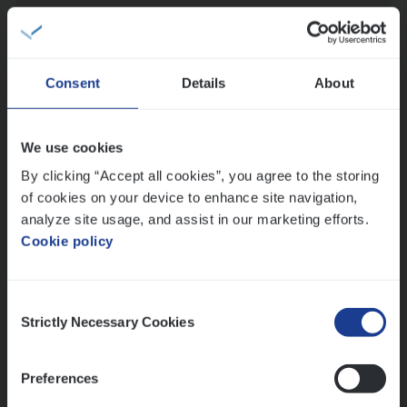
Busi­ness Mana­ger Mari­ne Cargo
People Management, Sales Management
Antwerpen
Consent
Details
About
We use cookies
Insu­ran­ce Bro­ker Trans­port
&
Logistiek
By clicking “Accept all cookies”, you agree to the storing
Sales Management
of cookies on your device to enhance site navigation,
Antwerpen
analyze site usage, and assist in our marketing efforts.
Cookie policy
Lees onze verhalen
Consent
Strictly Necessary Cookies
Selection
Meer dan collega’s: hoe Julie en Aurélie elkaar
versterken
Preferences
Mathias houdt van diepgaande dossiers én droge