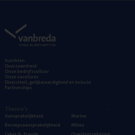
Inzich­ten
Duur­zaam­heid
Onze bedrijfs­cul­tuur
Onze vaca­tu­res
Diver­si­teit, gelijk­waar­dig­heid en inclusie
Part­ner­ships
The­ma’s
Aan­spra­ke­lijk­heid
Mari­ne
Beroeps­aan­spra­ke­lijk­heid
Mili­eu
Cyber
&
fraude
Oogst­ver­ze­ke­ring