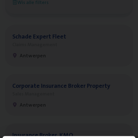
Wis alle filters
Antwerpen
Scha­de Expert Fleet
Claims Management
Antwerpen
Cor­po­ra­te Insu­ran­ce Bro­ker Property
Sales Management
Antwerpen
Insu­ran­ce Bro­ker
KMO