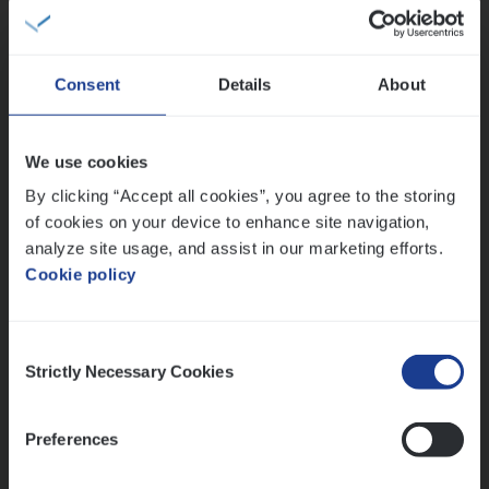
Sales Management
Antwerpen
Consent
Details
About
Claims­hand­ler Fleet
&
Bike
We use cookies
Claims Management
By clicking “Accept all cookies”, you agree to the storing
of cookies on your device to enhance site navigation,
Antwerpen
analyze site usage, and assist in our marketing efforts.
Cookie policy
Lees onze verhalen
Consent
Strictly Necessary Cookies
Selection
Meer dan collega’s: hoe Julie en Aurélie elkaar
versterken
Mathias houdt van diepgaande dossiers én droge
Preferences
humor