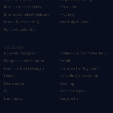
Intel­lec­tu­al property
Per­so­nen
Inter­na­ti­o­na­le Mobiliteit
Pro­per­ty
Kre­diet­ver­ze­ke­ring
Voer­tuig
&
vloot
Kunst­ver­ze­ke­ring
Sec­to­ren
Bouw
&
vastgoed
Publie­ke sec­tor / Overheid
Euro­pe­se ambtenaren
Retail
Finan­ci­ë­le instellingen
Trans­port
&
logistiek
Haven
Upcy­cling
&
recycling
Hout­sec­tor
Voe­ding
IT
Vrije beroe­pen
Land­bouw
Zorg­sec­tor