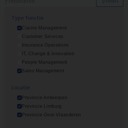
7 resultaten
Filters
Type func­tie
Insu­ran­ce Bro­ker Trans­port
&
Logistiek
Claims Management
Sales Management
Customer Services
Antwerpen
Insurance Operations
IT, Change & Innovation
People Management
Scha­de­be­heer­der verzekeringen
Sales Management
Claims Management
Loca­tie
Sint-Niklaas/Temse
Provincie Antwerpen
Provincie Limburg
Busi­ness Mana­ger Mari­ne Cargo
Provincie Oost-Vlaanderen
People Management, Sales Management