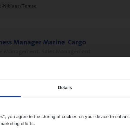
t-Niklaas/Temse
­ness Mana­ger Mari­ne Cargo
le Management, Sales Management
twerpen
Details
­de Expert Fleet
ms Management
es”, you agree to the storing of cookies on your device to enhanc
twerpen
marketing efforts.