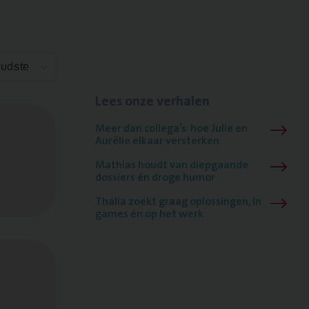
Oudste
Lees onze verhalen
Meer dan collega’s: hoe Julie en
Aurélie elkaar versterken
Mathias houdt van diepgaande
dossiers én droge humor
Thalia zoekt graag oplossingen, in
games én op het werk