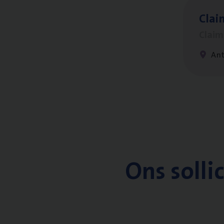
Clai
Clai
An
Ons solli