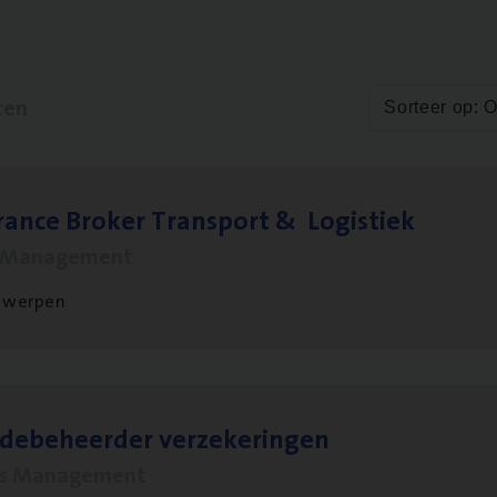
ten
Sorteer op: 
ran­ce Bro­ker Trans­port
&
Logistiek
s Management
twerpen
­de­be­heer­der verzekeringen
ms Management