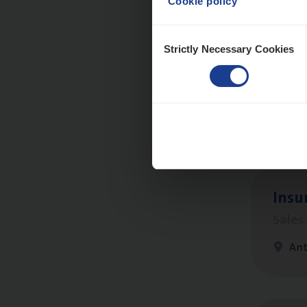
Cookie policy
Consent
Strictly Necessary Cookies
Selection
Cor­p
Sale
An
Insu
Sale
An