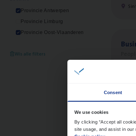
Sin
Provincie Antwerpen
Provincie Limburg
Provincie Oost-Vlaanderen
Busi
Peop
Wis alle filters
An
Consent
Scha
Clai
We use cookies
By clicking “Accept all cooki
An
site usage, and assist in our 