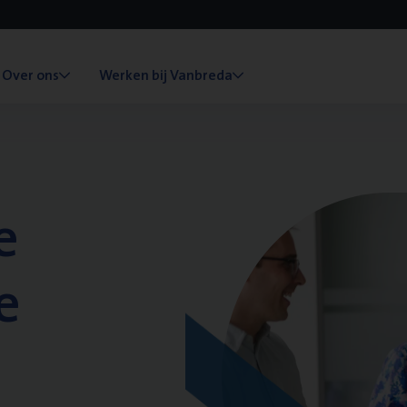
Over ons
Werken bij Vanbreda
e
e