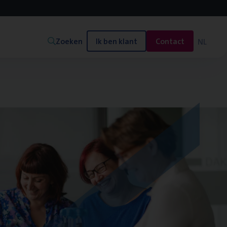
Zoeken
Ik ben klant
Contact
NL