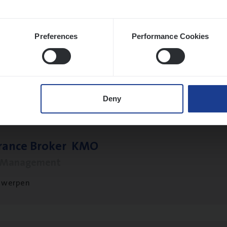
Preferences
Performance Cookies
o­ra­te Insu­ran­ce Bro­ker Property
s Management
twerpen
Deny
­ran­ce Bro­ker
KMO
s Management
twerpen