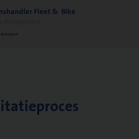
ms­hand­ler Fleet
&
Bike
ms Management
twerpen
citatieproces