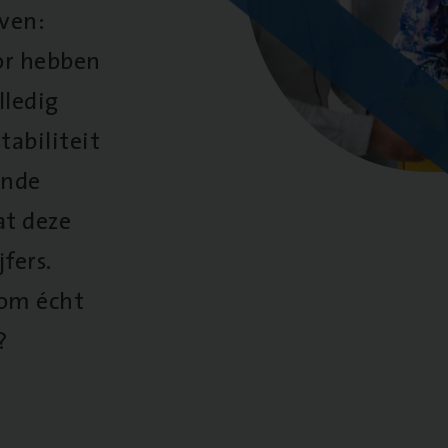
oven:
oor hebben
lledig
tabiliteit
ende
at deze
fers.
 om écht
?