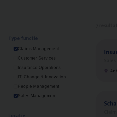
7 resulta
Type func­tie
Claims Management
Insu­
Customer Services
Sale
Insurance Operations
An
IT, Change & Innovation
People Management
Sales Management
Scha
Clai
Loca­tie