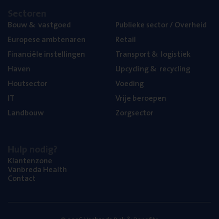
Sec­to­ren
Bouw
&
vastgoed
Publie­ke sec­tor / Overheid
Euro­pe­se ambtenaren
Retail
Finan­ci­ë­le instellingen
Trans­port
&
logistiek
Haven
Upcy­cling
&
recycling
Hout­sec­tor
Voe­ding
IT
Vrije beroe­pen
Land­bouw
Zorg­sec­tor
Hulp nodig?
Klan­ten­zo­ne
Van­b­re­da Health
Con­tact