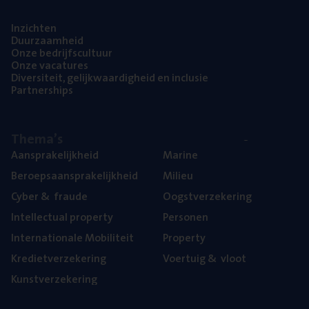
Inzich­ten
Duur­zaam­heid
Onze bedrijfs­cul­tuur
Onze vaca­tu­res
Diver­si­teit, gelijk­waar­dig­heid en inclusie
Part­ner­ships
The­ma’s
Aan­spra­ke­lijk­heid
Mari­ne
Beroeps­aan­spra­ke­lijk­heid
Mili­eu
Cyber
&
fraude
Oogst­ver­ze­ke­ring
Intel­lec­tu­al property
Per­so­nen
Inter­na­ti­o­na­le Mobiliteit
Pro­per­ty
Kre­diet­ver­ze­ke­ring
Voer­tuig
&
vloot
Kunst­ver­ze­ke­ring