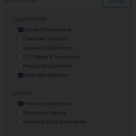
6 resultaten
Filters
Type func­tie
Scha­de Expert Fleet
Claims Management
Claims Management
Customer Services
Antwerpen
Insurance Operations
IT, Change & Innovation
People Management
Insu­ran­ce Bro­ker Trans­port
&
Logistiek
Sales Management
Sales Management
Loca­tie
Antwerpen
Provincie Antwerpen
Provincie Limburg
Insu­ran­ce Bro­ker
KMO
Provincie Oost-Vlaanderen
Sales Management