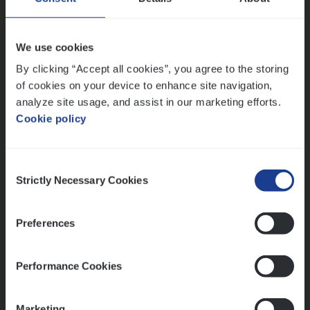
People Management, Sales Management
Antwerpen
We use cookies
By clicking “Accept all cookies”, you agree to the storing
of cookies on your device to enhance site navigation,
Lees onze verhalen
analyze site usage, and assist in our marketing efforts.
Cookie policy
Meer dan collega’s: hoe Julie en Aurélie elkaar
versterken
Mathias houdt van diepgaande dossiers én droge
Consent
humor
Strictly Necessary Cookies
Selection
Thalia zoekt graag oplossingen, in games én op het
werk
Preferences
Performance Cookies
Ons sollicitatieproces
Marketing