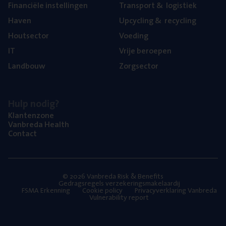
Finan­ci­ë­le instellingen
Trans­port
&
logistiek
Haven
Upcy­cling
&
recycling
Hout­sec­tor
Voe­ding
IT
Vrije beroe­pen
Land­bouw
Zorg­sec­tor
Hulp nodig?
Klan­ten­zo­ne
Van­b­re­da Health
Con­tact
© 2026 Vanbreda Risk & Benefits
Gedragsregels verzekeringsmakelaardij
FSMA Erkenning
Cookie policy
Privacyverklaring Vanbreda
Vulnerability report