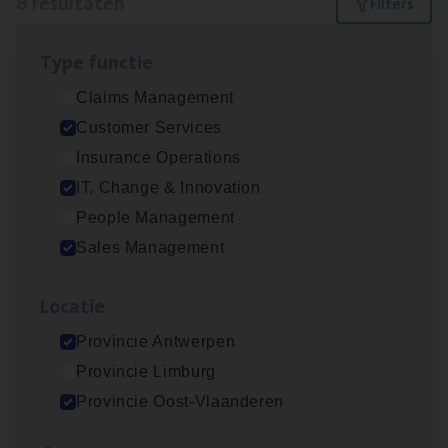
8 resultaten
Filters
Type func­tie
IT
Busi­ness Analyst
Claims Management
IT, Change & Innovation
Customer Services
Antwerpen
Insurance Operations
IT, Change & Innovation
People Management
Insu­ran­ce Bro­ker Trans­port
&
Logistiek
Sales Management
Sales Management
Loca­tie
Antwerpen
Provincie Antwerpen
Provincie Limburg
(Agi­le)
IT
Pro­ject Manager
Provincie Oost-Vlaanderen
IT, Change & Innovation