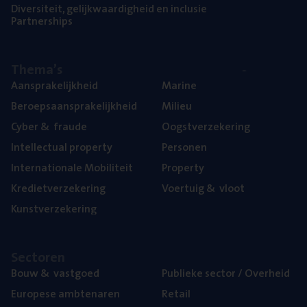
Diver­si­teit, gelijk­waar­dig­heid en inclusie
Part­ner­ships
The­ma’s
Aan­spra­ke­lijk­heid
Mari­ne
Beroeps­aan­spra­ke­lijk­heid
Mili­eu
Cyber
&
fraude
Oogst­ver­ze­ke­ring
Intel­lec­tu­al property
Per­so­nen
Inter­na­ti­o­na­le Mobiliteit
Pro­per­ty
Kre­diet­ver­ze­ke­ring
Voer­tuig
&
vloot
Kunst­ver­ze­ke­ring
Sec­to­ren
Bouw
&
vastgoed
Publie­ke sec­tor / Overheid
Euro­pe­se ambtenaren
Retail