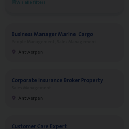
Wis alle filters
Antwerpen
Busi­ness Mana­ger Mari­ne Cargo
People Management, Sales Management
Antwerpen
Cor­po­ra­te Insu­ran­ce Bro­ker Property
Sales Management
Antwerpen
Cus­to­mer Care Expert