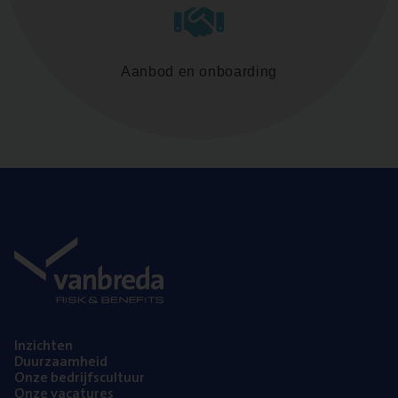
Aanbod en onboarding
Inzich­ten
Duur­zaam­heid
Onze bedrijfs­cul­tuur
Onze vaca­tu­res