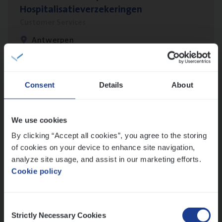
Hospitalisatieverzekeringen
Customer Services
Antwerpen
Insu­ran­ce Bro­ker
KMO
Consent
Details
About
Sales Management
Antwerpen
We use cookies
By clicking “Accept all cookies”, you agree to the storing
of cookies on your device to enhance site navigation,
analyze site usage, and assist in our marketing efforts.
Test Ana­lyst
Cookie policy
IT, Change & Innovation
Antwerpen
Consent
Strictly Necessary Cookies
Selection