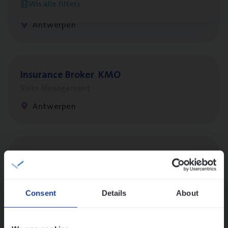
Wis alle filters
Customer Services
Antwerpen
Insu­ran­ce Bro­ker
KMO
Sales Management
Antwerpen
Insu­ran­ce Bro­ker Trans­port
&
Logistiek
Sales Management
Antwerpen
Consent
Details
About