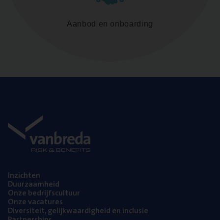
Aanbod en onboarding
Inzich­ten
Duur­zaam­heid
Onze bedrijfs­cul­tuur
Onze vaca­tu­res
Diver­si­teit, gelijk­waar­dig­heid en inclusie
Part­ner­ships