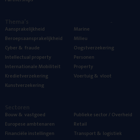
The­ma’s
Aan­spra­ke­lijk­heid
Mari­ne
Beroeps­aan­spra­ke­lijk­heid
Mili­eu
Cyber
&
fraude
Oogst­ver­ze­ke­ring
Intel­lec­tu­al property
Per­so­nen
Inter­na­ti­o­na­le Mobiliteit
Pro­per­ty
Kre­diet­ver­ze­ke­ring
Voer­tuig
&
vloot
Kunst­ver­ze­ke­ring
Sec­to­ren
Bouw
&
vastgoed
Publie­ke sec­tor / Overheid
Euro­pe­se ambtenaren
Retail
Finan­ci­ë­le instellingen
Trans­port
&
logistiek