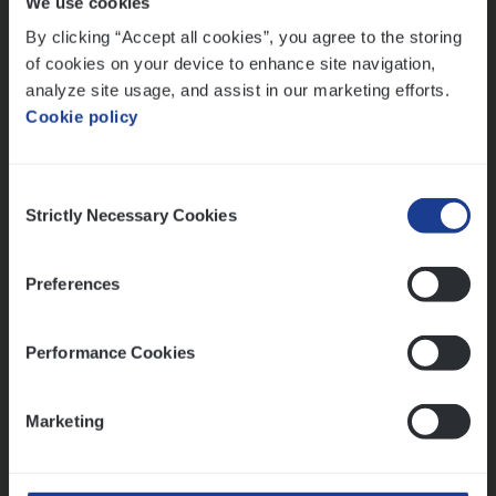
We use cookies
Lees onze verhalen
By clicking “Accept all cookies”, you agree to the storing
Meer dan collega’s: hoe Julie en Aurélie elkaar
of cookies on your device to enhance site navigation,
versterken
analyze site usage, and assist in our marketing efforts.
Cookie policy
Mathias houdt van diepgaande dossiers én droge
humor
Thalia zoekt graag oplossingen, in games én op het
Consent
werk
Strictly Necessary Cookies
Selection
Preferences
Ons sollicitatieproces
Performance Cookies
Marketing