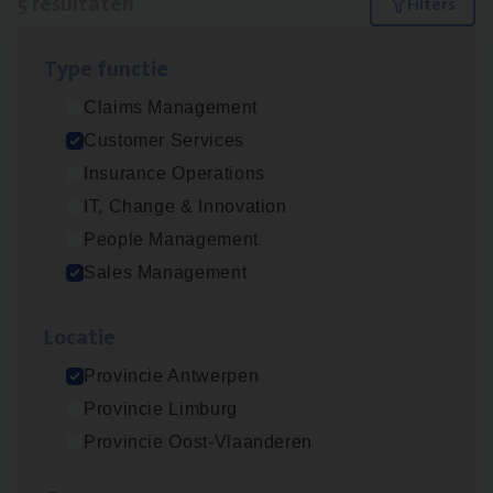
5 resultaten
Filters
Type func­tie
Busi­ness Mana­ger Mari­ne Cargo
Claims Management
People Management, Sales Management
Customer Services
Antwerpen
Insurance Operations
IT, Change & Innovation
People Management
Cor­po­ra­te Insu­ran­ce Bro­ker Property
Sales Management
Sales Management
Loca­tie
Antwerpen
Provincie Antwerpen
Provincie Limburg
Cus­to­mer Care Expert
Provincie Oost-Vlaanderen
Hospitalisatieverzekeringen