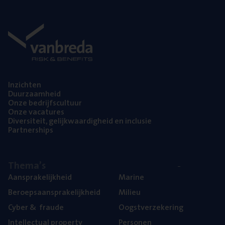
Inzich­ten
Duur­zaam­heid
Onze bedrijfs­cul­tuur
Onze vaca­tu­res
Diver­si­teit, gelijk­waar­dig­heid en inclusie
Part­ner­ships
The­ma’s
Aan­spra­ke­lijk­heid
Mari­ne
Beroeps­aan­spra­ke­lijk­heid
Mili­eu
Cyber
&
fraude
Oogst­ver­ze­ke­ring
Intel­lec­tu­al property
Per­so­nen