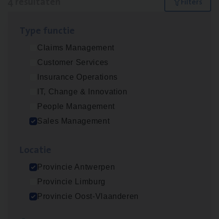
4 resultaten
Filters
Type func­tie
Insu­ran­ce Bro­ker Trans­port
&
Logistiek
Claims Management
Sales Management
Customer Services
Antwerpen
Insurance Operations
IT, Change & Innovation
People Management
Insu­ran­ce Bro­ker
KMO
Sales Management
Sales Management
Loca­tie
Antwerpen
Provincie Antwerpen
Provincie Limburg
Cor­po­ra­te Insu­ran­ce Bro­ker Property
Provincie Oost-Vlaanderen
Sales Management