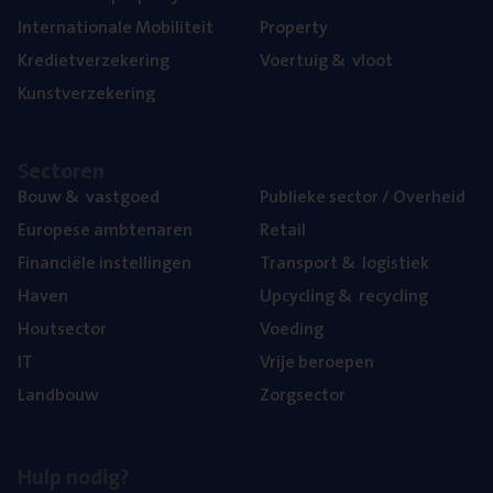
Inter­na­ti­o­na­le Mobiliteit
Pro­per­ty
Kre­diet­ver­ze­ke­ring
Voer­tuig
&
vloot
Kunst­ver­ze­ke­ring
Sec­to­ren
Bouw
&
vastgoed
Publie­ke sec­tor / Overheid
Euro­pe­se ambtenaren
Retail
Finan­ci­ë­le instellingen
Trans­port
&
logistiek
Haven
Upcy­cling
&
recycling
Hout­sec­tor
Voe­ding
IT
Vrije beroe­pen
Land­bouw
Zorg­sec­tor
Hulp nodig?