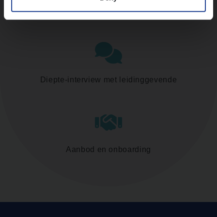
Assessment
Diepte-interview met leidinggevende
Aanbod en onboarding