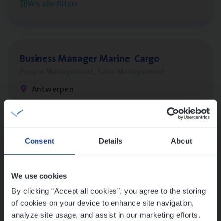
Wis alle filters
Antwerpen
Busi­ness Mana­ger Mari­ne Cargo
People Management, Sales Management
Antwerpen
Lees onze verhalen
Consent
Details
About
Meer dan collega’s: hoe Julie en Aurélie elkaar
versterken
We use cookies
Mathias houdt van diepgaande dossiers én droge
humor
By clicking “Accept all cookies”, you agree to the storing
of cookies on your device to enhance site navigation,
Thalia zoekt graag oplossingen, in games én op het
analyze site usage, and assist in our marketing efforts.
werk