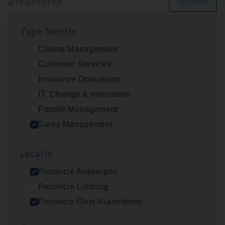
4 resultaten
Filters
Type func­tie
Insu­ran­ce Bro­ker Trans­port
&
Logistiek
Claims Management
Sales Management
Customer Services
Antwerpen
Insurance Operations
IT, Change & Innovation
People Management
Insu­ran­ce Bro­ker
KMO
Sales Management
Sales Management
Loca­tie
Antwerpen
Provincie Antwerpen
Provincie Limburg
Cor­po­ra­te Insu­ran­ce Bro­ker Property
Provincie Oost-Vlaanderen
Sales Management