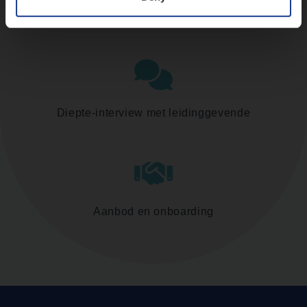
Assessment
Diepte-interview met leidinggevende
Aanbod en onboarding