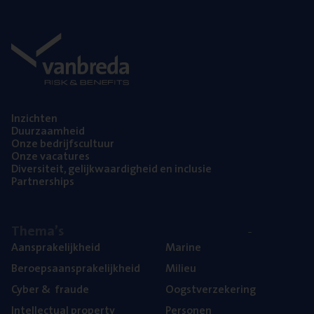
Inzich­ten
Duur­zaam­heid
Onze bedrijfs­cul­tuur
Onze vaca­tu­res
Diver­si­teit, gelijk­waar­dig­heid en inclusie
Part­ner­ships
The­ma’s
Aan­spra­ke­lijk­heid
Mari­ne
Beroeps­aan­spra­ke­lijk­heid
Mili­eu
Cyber
&
fraude
Oogst­ver­ze­ke­ring
Intel­lec­tu­al property
Per­so­nen