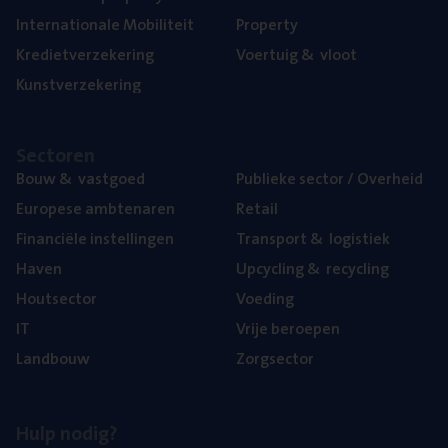
Inter­na­ti­o­na­le Mobiliteit
Pro­per­ty
Kre­diet­ver­ze­ke­ring
Voer­tuig
&
vloot
Kunst­ver­ze­ke­ring
Sec­to­ren
Bouw
&
vastgoed
Publie­ke sec­tor / Overheid
Euro­pe­se ambtenaren
Retail
Finan­ci­ë­le instellingen
Trans­port
&
logistiek
Haven
Upcy­cling
&
recycling
Hout­sec­tor
Voe­ding
IT
Vrije beroe­pen
Land­bouw
Zorg­sec­tor
Hulp nodig?