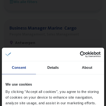
Wis alle filters
Antwerpen
Busi­ness Mana­ger Mari­ne Cargo
People Management, Sales Management
Antwerpen
Lees onze verhalen
Consent
Details
About
Meer dan collega’s: hoe Julie en Aurélie elkaar
versterken
We use cookies
Mathias houdt van diepgaande dossiers én droge
humor
By clicking “Accept all cookies”, you agree to the storing
of cookies on your device to enhance site navigation,
Thalia zoekt graag oplossingen, in games én op het
analyze site usage, and assist in our marketing efforts.
werk