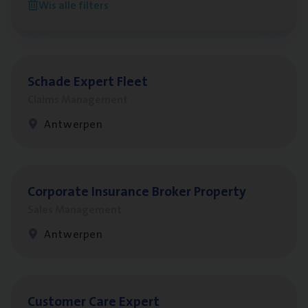
Wis alle filters
Antwerpen
Scha­de Expert Fleet
Claims Management
Antwerpen
Cor­po­ra­te Insu­ran­ce Bro­ker Property
Sales Management
Antwerpen
Cus­to­mer Care Expert