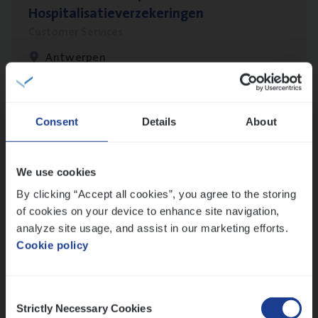
Hospitalisatieverzekeringen
Customer Services
Antwerpen
Insu­ran­ce Bro­ker
KMO
Consent
Details
About
Sales Management
Antwerpen
We use cookies
By clicking “Accept all cookies”, you agree to the storing
of cookies on your device to enhance site navigation,
analyze site usage, and assist in our marketing efforts.
Claims­hand­ler Fleet
&
Bike
Cookie policy
Claims Management
Antwerpen
Consent
Strictly Necessary Cookies
Selection