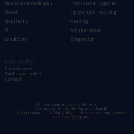
Finan­ci­ë­le instellingen
Trans­port
&
logistiek
Haven
Upcy­cling
&
recycling
Hout­sec­tor
Voe­ding
IT
Vrije beroe­pen
Land­bouw
Zorg­sec­tor
Hulp nodig?
Klan­ten­zo­ne
Van­b­re­da Health
Con­tact
© 2026 Vanbreda Risk & Benefits
Gedragsregels verzekeringsmakelaardij
FSMA Erkenning
Cookie policy
Privacyverklaring Vanbreda
Vulnerability report