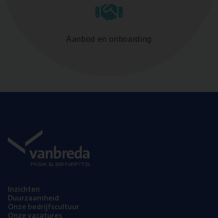
Aanbod en onboarding
Inzich­ten
Duur­zaam­heid
Onze bedrijfs­cul­tuur
Onze vaca­tu­res