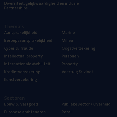
Diver­si­teit, gelijk­waar­dig­heid en inclusie
Part­ner­ships
The­ma’s
Aan­spra­ke­lijk­heid
Mari­ne
Beroeps­aan­spra­ke­lijk­heid
Mili­eu
Cyber
&
fraude
Oogst­ver­ze­ke­ring
Intel­lec­tu­al property
Per­so­nen
Inter­na­ti­o­na­le Mobiliteit
Pro­per­ty
Kre­diet­ver­ze­ke­ring
Voer­tuig
&
vloot
Kunst­ver­ze­ke­ring
Sec­to­ren
Bouw
&
vastgoed
Publie­ke sec­tor / Overheid
Euro­pe­se ambtenaren
Retail