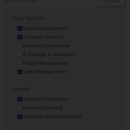
8 resultaten
Filters
Type func­tie
Insu­ran­ce Bro­ker Trans­port
&
Logistiek
Claims Management
Sales Management
Customer Services
Antwerpen
Insurance Operations
IT, Change & Innovation
People Management
Scha­de­be­heer­der verzekeringen
Sales Management
Claims Management
Loca­tie
Sint-Niklaas/Temse
Provincie Antwerpen
Provincie Limburg
Busi­ness Mana­ger Mari­ne Cargo
Provincie Oost-Vlaanderen
People Management, Sales Management