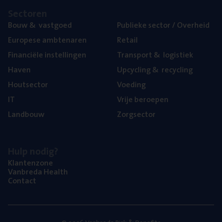
Sec­to­ren
Bouw
&
vastgoed
Publie­ke sec­tor / Overheid
Euro­pe­se ambtenaren
Retail
Finan­ci­ë­le instellingen
Trans­port
&
logistiek
Haven
Upcy­cling
&
recycling
Hout­sec­tor
Voe­ding
IT
Vrije beroe­pen
Land­bouw
Zorg­sec­tor
Hulp nodig?
Klan­ten­zo­ne
Van­b­re­da Health
Con­tact