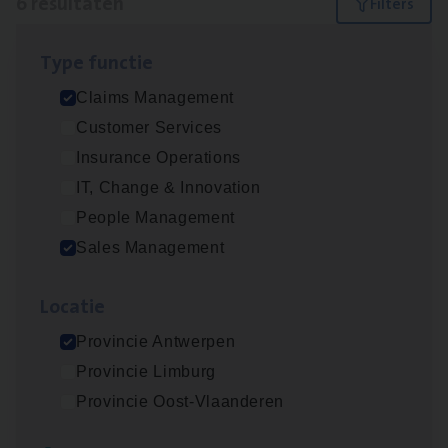
6 resultaten
Filters
Type func­tie
Claims­hand­ler Fleet
&
Bike
Claims Management
Claims Management
Customer Services
Antwerpen
Insurance Operations
IT, Change & Innovation
People Management
Insu­ran­ce Bro­ker
KMO
Sales Management
Sales Management
Loca­tie
Antwerpen
Provincie Antwerpen
Provincie Limburg
Cor­po­ra­te Insu­ran­ce Bro­ker Property
Provincie Oost-Vlaanderen
Sales Management