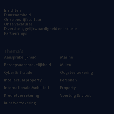
Inzich­ten
Duur­zaam­heid
Onze bedrijfs­cul­tuur
Onze vaca­tu­res
Diver­si­teit, gelijk­waar­dig­heid en inclusie
Part­ner­ships
The­ma’s
Aan­spra­ke­lijk­heid
Mari­ne
Beroeps­aan­spra­ke­lijk­heid
Mili­eu
Cyber
&
fraude
Oogst­ver­ze­ke­ring
Intel­lec­tu­al property
Per­so­nen
Inter­na­ti­o­na­le Mobiliteit
Pro­per­ty
Kre­diet­ver­ze­ke­ring
Voer­tuig
&
vloot
Kunst­ver­ze­ke­ring