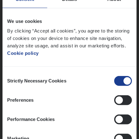
Sales Management
Antwerpen
We use cookies
By clicking “Accept all cookies”, you agree to the storing
of cookies on your device to enhance site navigation,
Lees onze verhalen
analyze site usage, and assist in our marketing efforts.
Cookie policy
Meer dan collega’s: hoe Julie en Aurélie elkaar
versterken
Mathias houdt van diepgaande dossiers én droge
Consent
humor
Strictly Necessary Cookies
Selection
Thalia zoekt graag oplossingen, in games én op het
werk
Preferences
Performance Cookies
Ons sollicitatieproces
Marketing