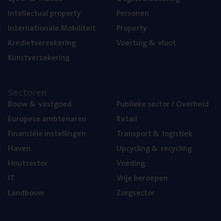
Intel­lec­tu­al property
Per­so­nen
Inter­na­ti­o­na­le Mobiliteit
Pro­per­ty
Kre­diet­ver­ze­ke­ring
Voer­tuig
&
vloot
Kunst­ver­ze­ke­ring
Sec­to­ren
Bouw
&
vastgoed
Publie­ke sec­tor / Overheid
Euro­pe­se ambtenaren
Retail
Finan­ci­ë­le instellingen
Trans­port
&
logistiek
Haven
Upcy­cling
&
recycling
Hout­sec­tor
Voe­ding
IT
Vrije beroe­pen
Land­bouw
Zorg­sec­tor