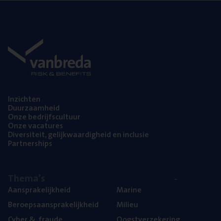
Inzich­ten
Duur­zaam­heid
Onze bedrijfs­cul­tuur
Onze vaca­tu­res
Diver­si­teit, gelijk­waar­dig­heid en inclusie
Part­ner­ships
The­ma’s
Aan­spra­ke­lijk­heid
Mari­ne
Beroeps­aan­spra­ke­lijk­heid
Mili­eu
Cyber
&
fraude
Oogst­ver­ze­ke­ring