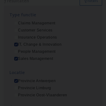
7 resultaten
Filters
Type func­tie
Test Ana­lyst
Claims Management
IT, Change & Innovation
Customer Services
Antwerpen
Insurance Operations
IT, Change & Innovation
People Management
IT
Busi­ness Analyst
Sales Management
IT, Change & Innovation
Loca­tie
Antwerpen
Provincie Antwerpen
Provincie Limburg
Insu­ran­ce Bro­ker Trans­port
&
Logistiek
Provincie Oost-Vlaanderen
Sales Management