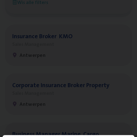
Wis alle filters
Antwerpen
Insu­ran­ce Bro­ker
KMO
Sales Management
Antwerpen
Cor­po­ra­te Insu­ran­ce Bro­ker Property
Sales Management
Antwerpen
Busi­ness Mana­ger Mari­ne Cargo