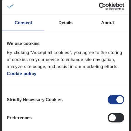
People Management, Sales Management
Antwerpen
Consent
Details
About
(Agi­le)
IT
Pro­ject Manager
We use cookies
IT, Change & Innovation
By clicking “Accept all cookies”, you agree to the storing
of cookies on your device to enhance site navigation,
Antwerpen
analyze site usage, and assist in our marketing efforts.
Cookie policy
Lees onze verhalen
Consent
Strictly Necessary Cookies
Selection
Meer dan collega’s: hoe Julie en Aurélie elkaar
versterken
Mathias houdt van diepgaande dossiers én droge
Preferences
humor