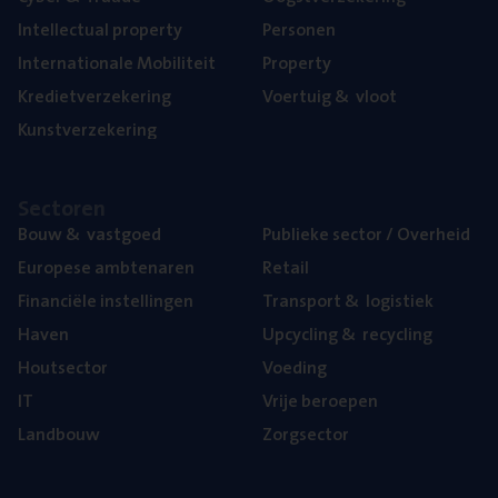
Intel­lec­tu­al property
Per­so­nen
Inter­na­ti­o­na­le Mobiliteit
Pro­per­ty
Kre­diet­ver­ze­ke­ring
Voer­tuig
&
vloot
Kunst­ver­ze­ke­ring
Sec­to­ren
Bouw
&
vastgoed
Publie­ke sec­tor / Overheid
Euro­pe­se ambtenaren
Retail
Finan­ci­ë­le instellingen
Trans­port
&
logistiek
Haven
Upcy­cling
&
recycling
Hout­sec­tor
Voe­ding
IT
Vrije beroe­pen
Land­bouw
Zorg­sec­tor