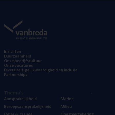
Inzich­ten
Duur­zaam­heid
Onze bedrijfs­cul­tuur
Onze vaca­tu­res
Diver­si­teit, gelijk­waar­dig­heid en inclusie
Part­ner­ships
The­ma’s
Aan­spra­ke­lijk­heid
Mari­ne
Beroeps­aan­spra­ke­lijk­heid
Mili­eu
Cyber
&
fraude
Oogst­ver­ze­ke­ring