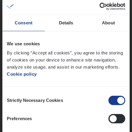
IT, Change & Innovation
Antwerpen
Consent
Details
About
Test Ana­lyst
We use cookies
IT, Change & Innovation
By clicking “Accept all cookies”, you agree to the storing
of cookies on your device to enhance site navigation,
Antwerpen
analyze site usage, and assist in our marketing efforts.
Cookie policy
Lees onze verhalen
Consent
Strictly Necessary Cookies
Selection
Meer dan collega’s: hoe Julie en Aurélie elkaar
versterken
Mathias houdt van diepgaande dossiers én droge
Preferences
humor