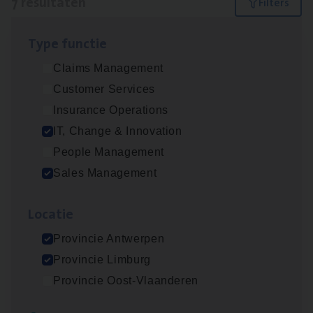
7 resultaten
Filters
Type func­tie
(Agi­le)
IT
Pro­ject Manager
Claims Management
IT, Change & Innovation
Customer Services
Antwerpen
Insurance Operations
IT, Change & Innovation
People Management
Busi­ness Mana­ger Mari­ne Cargo
Sales Management
People Management, Sales Management
Loca­tie
Antwerpen
Provincie Antwerpen
Provincie Limburg
Cor­po­ra­te Insu­ran­ce Bro­ker Property
Provincie Oost-Vlaanderen
Sales Management