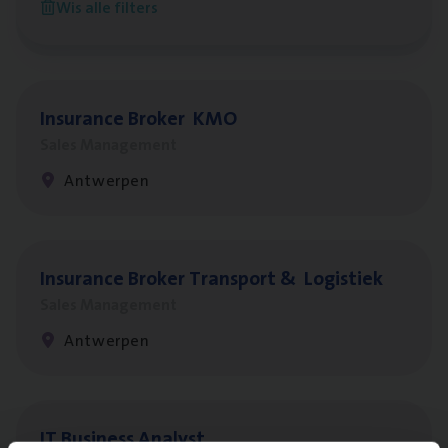
Wis alle filters
Antwerpen
Insu­ran­ce Bro­ker
KMO
Sales Management
Antwerpen
Insu­ran­ce Bro­ker Trans­port
&
Logistiek
Sales Management
Antwerpen
IT
Busi­ness Analyst