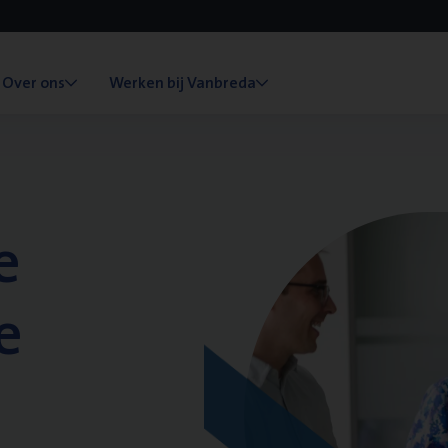
Over ons
Werken bij Vanbreda
e
e