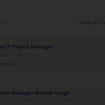
ten
Sorteer op: Tit
le)
IT
Pro­ject Manager
hange & Innovation
twerpen
­ness Mana­ger Mari­ne Cargo
le Management, Sales Management