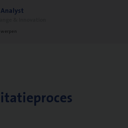
 Ana­lyst
hange & Innovation
twerpen
citatieproces