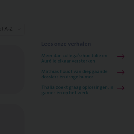
el A-Z
Lees onze verhalen
Meer dan collega’s: hoe Julie en
Aurélie elkaar versterken
Mathias houdt van diepgaande
dossiers én droge humor
Thalia zoekt graag oplossingen, in
games én op het werk