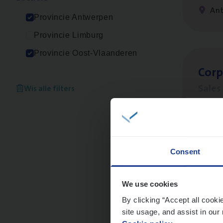
An
Provincie Antwerpen
Provincie Limburg
Provincie Oost-Vlaanderen
Cor­p
Sale
Wis alle filters
An
Consent
Insu
Sale
We use cookies
By clicking “Accept all cooki
An
site usage, and assist in our 