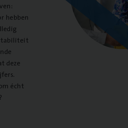
oven:
oor hebben
lledig
tabiliteit
ende
at deze
fers.
 om écht
?