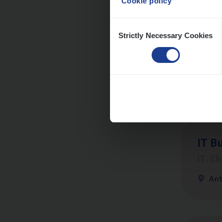
Cookie policy
Consent
Strictly Necessary Cookies
Selection
Insu­
Sale
An
IT
Bu
IT, C
An