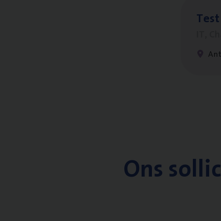
Test
IT, C
An
Ons solli