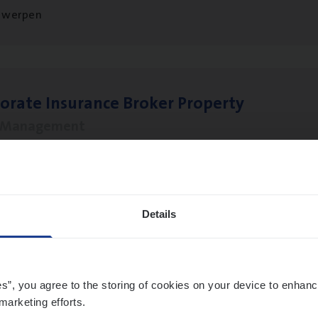
twerpen
o­ra­te Insu­ran­ce Bro­ker Property
s Management
twerpen
Details
­ran­ce Bro­ker
KMO
s Management
es”, you agree to the storing of cookies on your device to enhanc
twerpen
marketing efforts.