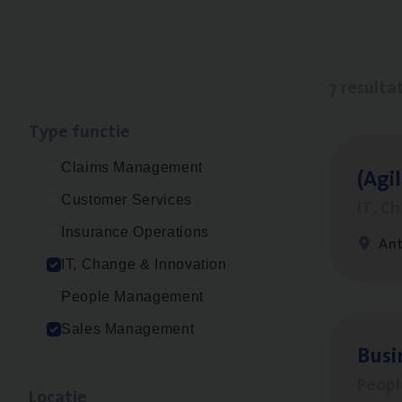
7 resulta
Type func­tie
Claims Management
(Agi­
Customer Services
IT, C
Insurance Operations
An
IT, Change & Innovation
People Management
Sales Management
Busi
Peop
Loca­tie