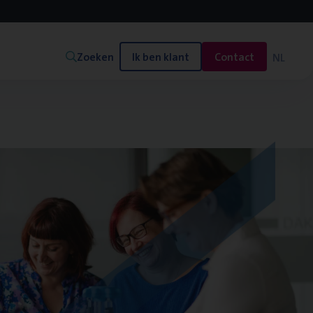
Zoeken
Ik ben klant
Contact
NL