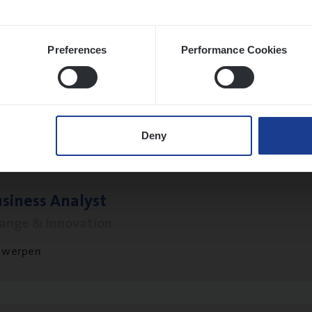
Preferences
Performance Cookies
ran­ce Bro­ker Trans­port
&
Logistiek
s Management
twerpen
Deny
si­ness Analyst
hange & Innovation
twerpen