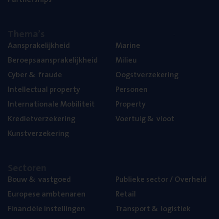
The­ma’s
Aan­spra­ke­lijk­heid
Mari­ne
Beroeps­aan­spra­ke­lijk­heid
Mili­eu
Cyber
&
fraude
Oogst­ver­ze­ke­ring
Intel­lec­tu­al property
Per­so­nen
Inter­na­ti­o­na­le Mobiliteit
Pro­per­ty
Kre­diet­ver­ze­ke­ring
Voer­tuig
&
vloot
Kunst­ver­ze­ke­ring
Sec­to­ren
Bouw
&
vastgoed
Publie­ke sec­tor / Overheid
Euro­pe­se ambtenaren
Retail
Finan­ci­ë­le instellingen
Trans­port
&
logistiek