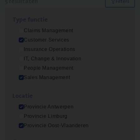
5 resultaten
Filters
Type func­tie
Insu­ran­ce Bro­ker Trans­port
&
Logistiek
Claims Management
Sales Management
Customer Services
Antwerpen
Insurance Operations
IT, Change & Innovation
People Management
Busi­ness Mana­ger Mari­ne Cargo
Sales Management
People Management, Sales Management
Loca­tie
Antwerpen
Provincie Antwerpen
Provincie Limburg
Cor­po­ra­te Insu­ran­ce Bro­ker Property
Provincie Oost-Vlaanderen
Sales Management