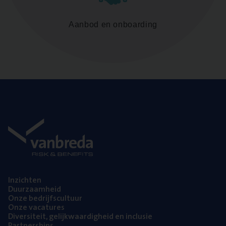
Aanbod en onboarding
Inzich­ten
Duur­zaam­heid
Onze bedrijfs­cul­tuur
Onze vaca­tu­res
Diver­si­teit, gelijk­waar­dig­heid en inclusie
Part­ner­ships