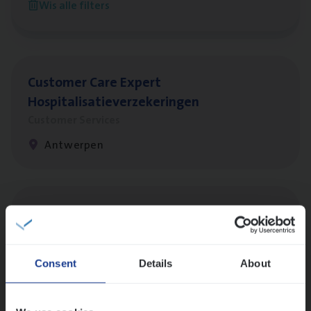
Wis alle filters
Antwerpen
Cus­to­mer Care Expert
Hospitalisatieverzekeringen
Customer Services
Antwerpen
Insu­ran­ce Bro­ker
KMO
Sales Management
Antwerpen
Consent
Details
About