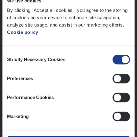
We use cookies
Lees onze verhalen
By clicking “Accept all cookies”, you agree to the storing
Meer dan collega’s: hoe Julie en Aurélie elkaar
of cookies on your device to enhance site navigation,
versterken
analyze site usage, and assist in our marketing efforts.
Cookie policy
Mathias houdt van diepgaande dossiers én droge
humor
Thalia zoekt graag oplossingen, in games én op het
Consent
werk
Strictly Necessary Cookies
Selection
Preferences
Ons sollicitatieproces
Performance Cookies
Marketing