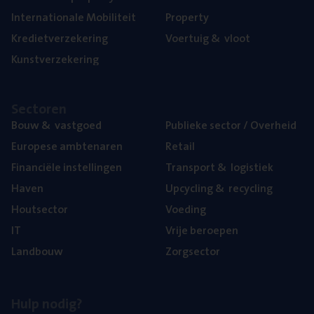
Inter­na­ti­o­na­le Mobiliteit
Pro­per­ty
Kre­diet­ver­ze­ke­ring
Voer­tuig
&
vloot
Kunst­ver­ze­ke­ring
Sec­to­ren
Bouw
&
vastgoed
Publie­ke sec­tor / Overheid
Euro­pe­se ambtenaren
Retail
Finan­ci­ë­le instellingen
Trans­port
&
logistiek
Haven
Upcy­cling
&
recycling
Hout­sec­tor
Voe­ding
IT
Vrije beroe­pen
Land­bouw
Zorg­sec­tor
Hulp nodig?