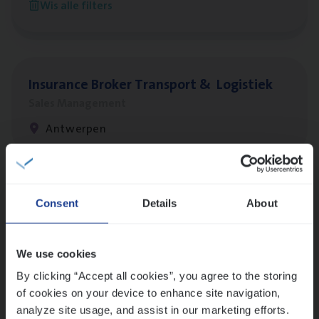
Wis alle filters
Antwerpen
Insu­ran­ce Bro­ker Trans­port
&
Logistiek
Sales Management
Antwerpen
Lees onze verhalen
Consent
Details
About
Meer dan collega’s: hoe Julie en Aurélie elkaar
versterken
We use cookies
Mathias houdt van diepgaande dossiers én droge
humor
By clicking “Accept all cookies”, you agree to the storing
of cookies on your device to enhance site navigation,
Thalia zoekt graag oplossingen, in games én op het
analyze site usage, and assist in our marketing efforts.
werk