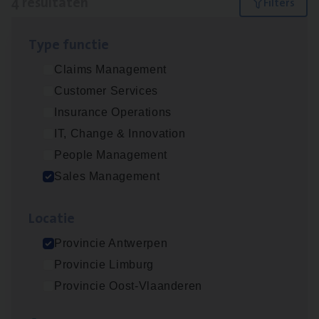
4 resultaten
Filters
Type func­tie
Busi­ness Mana­ger Mari­ne Cargo
Claims Management
People Management, Sales Management
Customer Services
Antwerpen
Insurance Operations
IT, Change & Innovation
People Management
Cor­po­ra­te Insu­ran­ce Bro­ker Property
Sales Management
Sales Management
Loca­tie
Antwerpen
Provincie Antwerpen
Provincie Limburg
Insu­ran­ce Bro­ker
KMO
Provincie Oost-Vlaanderen
Sales Management