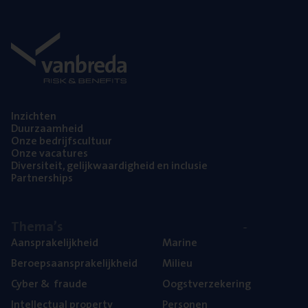
Inzich­ten
Duur­zaam­heid
Onze bedrijfs­cul­tuur
Onze vaca­tu­res
Diver­si­teit, gelijk­waar­dig­heid en inclusie
Part­ner­ships
The­ma’s
Aan­spra­ke­lijk­heid
Mari­ne
Beroeps­aan­spra­ke­lijk­heid
Mili­eu
Cyber
&
fraude
Oogst­ver­ze­ke­ring
Intel­lec­tu­al property
Per­so­nen