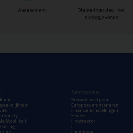
Assessment
Diepte-interview met
leidinggevende
s
Sec­to­ren
jk­heid
Bouw
&
vastgoed
pra­ke­lijk­heid
Euro­pe­se ambtenaren
ude
Finan­ci­ë­le instellingen
l property
Haven
na­le Mobiliteit
Hout­sec­tor
e­ke­ring
IT
e­ring
Land­bouw