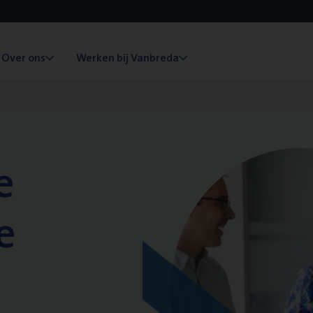
Over ons
Werken bij Vanbreda
e
e