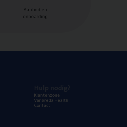
Aanbod en
onboarding
Hulp nodig?
Klan­ten­zo­ne
Van­b­re­da Health
Con­tact