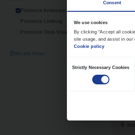
Consent
An
Provincie Antwerpen
Provincie Limburg
We use cookies
By clicking “Accept all cooki
Provincie Oost-Vlaanderen
site usage, and assist in our 
Busi
Cookie policy
Peop
Wis alle filters
Consent
An
Strictly Necessary Cookies
Selection
Insu­
Sale
An