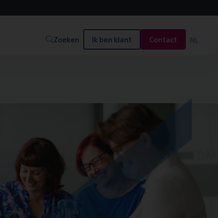
Zoeken
Ik ben klant
Contact
NL