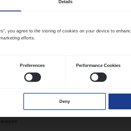
Details
twerpen
es”, you agree to the storing of cookies on your device to enhanc
marketing efforts.
­ness Mana­ger Mari­ne Cargo
le Management, Sales Management
twerpen
Preferences
Performance Cookies
ran­ce Bro­ker Trans­port
&
Logistiek
Deny
s Management
twerpen