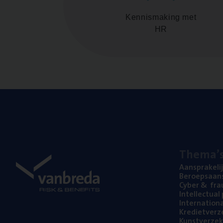
Kennismaking met
HR
The­ma’
Aan­spra­ke­li
Beroeps­aan­s
Cyber
&
fra
Intel­lec­tu­a
Inter­na­ti­o­
Kre­diet­ver­z
Kunst­ver­ze­k