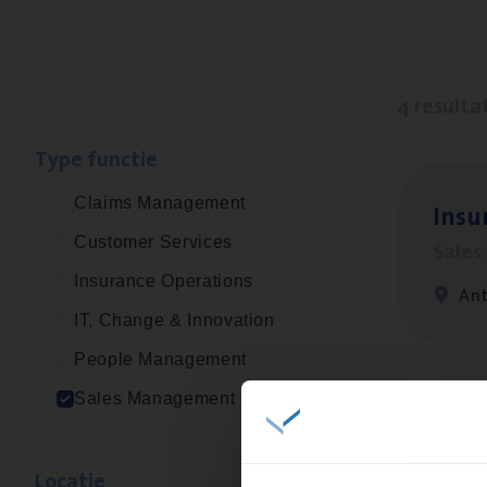
4 resulta
Type func­tie
Claims Management
Insu
Customer Services
Sale
Insurance Operations
An
IT, Change & Innovation
People Management
Sales Management
Cor­p
Sale
Loca­tie