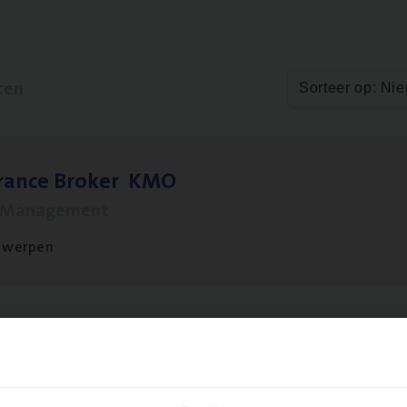
ten
Sorteer op: Ni
­ran­ce Bro­ker
KMO
s Management
twerpen
o­ra­te Insu­ran­ce Bro­ker Property
s Management