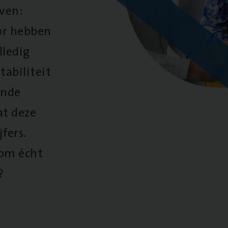
oven:
oor hebben
lledig
tabiliteit
ende
at deze
fers.
 om écht
?