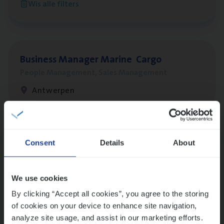
Wis alle filters
Antwerpen
Busi­ness Mana­ger Mari­ne Cargo
People Management, Sales Management
Antwerpen
Lees onze verhalen
Consent
Details
About
Meer dan collega’s: hoe Julie en Aurélie elkaar
versterken
We use cookies
Mathias houdt van diepgaande dossiers én droge
humor
By clicking “Accept all cookies”, you agree to the storing
of cookies on your device to enhance site navigation,
Thalia zoekt graag oplossingen, in games én op het
analyze site usage, and assist in our marketing efforts.
werk