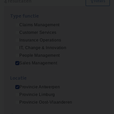
4 resultaten
Filters
Type func­tie
Insu­ran­ce Bro­ker Trans­port
&
Logistiek
Claims Management
Sales Management
Customer Services
Antwerpen
Insurance Operations
IT, Change & Innovation
People Management
Insu­ran­ce Bro­ker
KMO
Sales Management
Sales Management
Loca­tie
Antwerpen
Provincie Antwerpen
Provincie Limburg
Cor­po­ra­te Insu­ran­ce Bro­ker Property
Provincie Oost-Vlaanderen
Sales Management