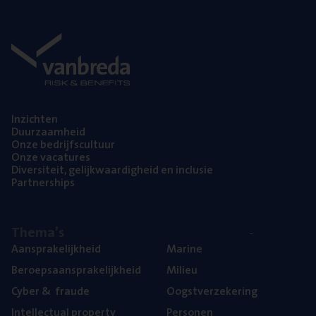
Inzich­ten
Duur­zaam­heid
Onze bedrijfs­cul­tuur
Onze vaca­tu­res
Diver­si­teit, gelijk­waar­dig­heid en inclusie
Part­ner­ships
The­ma’s
Aan­spra­ke­lijk­heid
Mari­ne
Beroeps­aan­spra­ke­lijk­heid
Mili­eu
Cyber
&
fraude
Oogst­ver­ze­ke­ring
Intel­lec­tu­al property
Per­so­nen