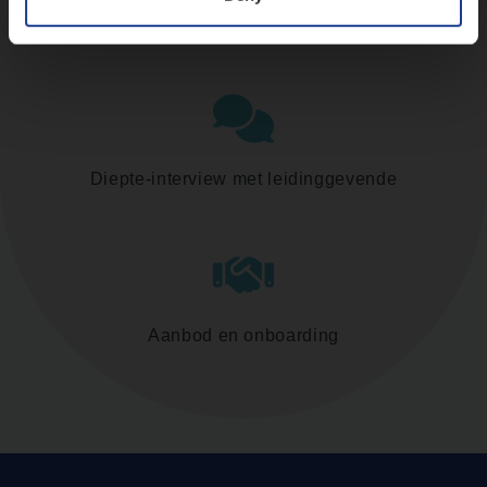
Assessment
Diepte-interview met leidinggevende
Aanbod en onboarding