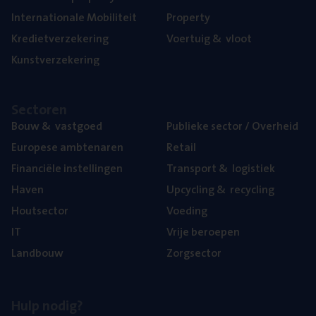
Inter­na­ti­o­na­le Mobiliteit
Pro­per­ty
Kre­diet­ver­ze­ke­ring
Voer­tuig
&
vloot
Kunst­ver­ze­ke­ring
Sec­to­ren
Bouw
&
vastgoed
Publie­ke sec­tor / Overheid
Euro­pe­se ambtenaren
Retail
Finan­ci­ë­le instellingen
Trans­port
&
logistiek
Haven
Upcy­cling
&
recycling
Hout­sec­tor
Voe­ding
IT
Vrije beroe­pen
Land­bouw
Zorg­sec­tor
Hulp nodig?