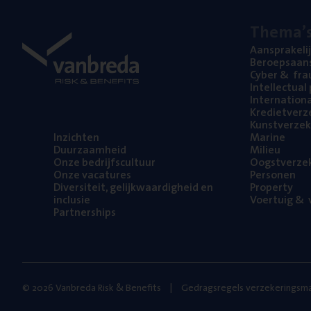
The­ma’
Aan­spra­ke­li
Beroeps­aan­s
Cyber
&
fra
Intel­lec­tu­a
Inter­na­ti­o­
Kre­diet­ver­z
Kunst­ver­ze­k
Inzich­ten
Mari­ne
Duur­zaam­heid
Mili­eu
Onze bedrijfs­cul­tuur
Oogst­ver­ze­
Onze vaca­tu­res
Per­so­nen
Diver­si­teit, gelijk­waar­dig­heid en
Pro­per­ty
inclusie
Voer­tuig
&
v
Part­ner­ships
© 2026 Vanbreda Risk & Benefits
Gedragsregels verzekeringsma