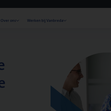
Over ons
Werken bij Vanbreda
e
e