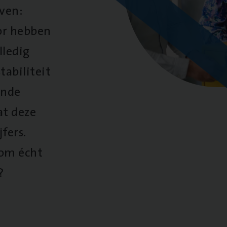
oven:
oor hebben
lledig
tabiliteit
ende
at deze
fers.
 om écht
?