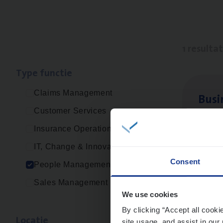
1 resulta
Type func­tie
Claims Management
Busi
Customer Services
Peop
Insurance Operations
An
IT, Change & Innovation
Consent
People Management
Sales Management
We use cookies
By clicking “Accept all cooki
Loca­tie
site usage, and assist in our 