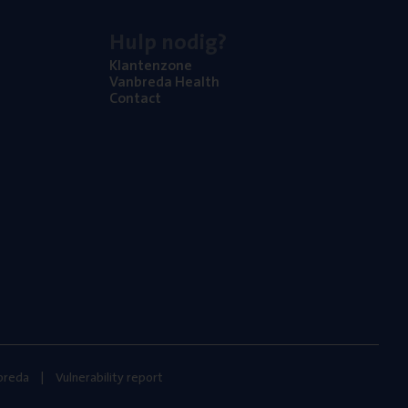
Hulp nodig?
Klan­ten­zo­ne
Van­b­re­da Health
Con­tact
nbreda
Vulnerability report