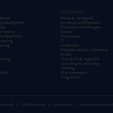
s
Sec­to­ren
jk­heid
Bouw
&
vastgoed
pra­ke­lijk­heid
Euro­pe­se ambtenaren
ude
Finan­ci­ë­le instellingen
l property
Haven
na­le Mobiliteit
Hout­sec­tor
e­ke­ring
IT
e­ring
Land­bouw
Publie­ke sec­tor / Overheid
Retail
ke­ring
Trans­port
&
logistiek
Upcy­cling
&
recycling
Voe­ding
loot
Vrije beroe­pen
Zorg­sec­tor
kelaardij
FSMA Erkenning
Cookie policy
Privacyverklaring Va