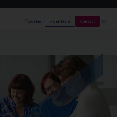
Zoeken
Ik ben klant
Contact
NL