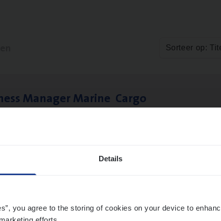
ten
Sorteer op: Tit
­ness Mana­ger Mari­ne Cargo
le Management, Sales Management
twerpen
Details
es”, you agree to the storing of cookies on your device to enhanc
marketing efforts.