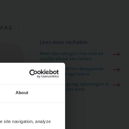
el A-Z
Lees onze verhalen
Meer dan collega’s: hoe Julie en
Aurélie elkaar versterken
Mathias houdt van diepgaande
dossiers én droge humor
Thalia zoekt graag oplossingen, in
games én op het werk
About
e site navigation, analyze