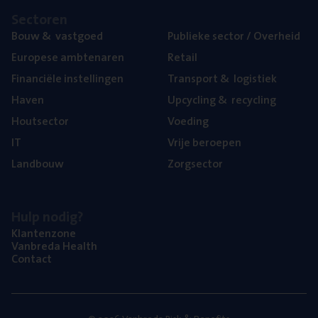
Sec­to­ren
Bouw
&
vastgoed
Publie­ke sec­tor / Overheid
Euro­pe­se ambtenaren
Retail
Finan­ci­ë­le instellingen
Trans­port
&
logistiek
Haven
Upcy­cling
&
recycling
Hout­sec­tor
Voe­ding
IT
Vrije beroe­pen
Land­bouw
Zorg­sec­tor
Hulp nodig?
Klan­ten­zo­ne
Van­b­re­da Health
Con­tact