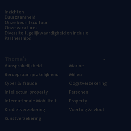
Inzich­ten
Duur­zaam­heid
Onze bedrijfs­cul­tuur
Onze vaca­tu­res
Diver­si­teit, gelijk­waar­dig­heid en inclusie
Part­ner­ships
The­ma’s
Aan­spra­ke­lijk­heid
Mari­ne
Beroeps­aan­spra­ke­lijk­heid
Mili­eu
Cyber
&
fraude
Oogst­ver­ze­ke­ring
Intel­lec­tu­al property
Per­so­nen
Inter­na­ti­o­na­le Mobiliteit
Pro­per­ty
Kre­diet­ver­ze­ke­ring
Voer­tuig
&
vloot
Kunst­ver­ze­ke­ring