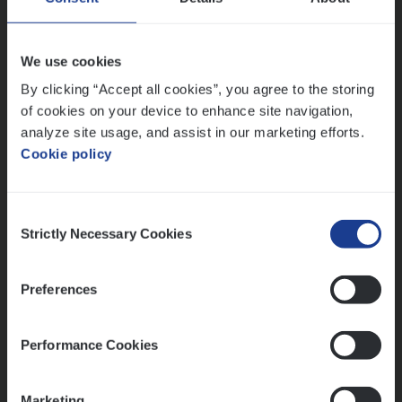
Claims Management
Antwerpen
We use cookies
By clicking “Accept all cookies”, you agree to the storing
of cookies on your device to enhance site navigation,
Lees onze verhalen
analyze site usage, and assist in our marketing efforts.
Cookie policy
Meer dan collega’s: hoe Julie en Aurélie elkaar
versterken
Mathias houdt van diepgaande dossiers én droge
Consent
humor
Strictly Necessary Cookies
Selection
Thalia zoekt graag oplossingen, in games én op het
werk
Preferences
Performance Cookies
Ons sollicitatieproces
Marketing