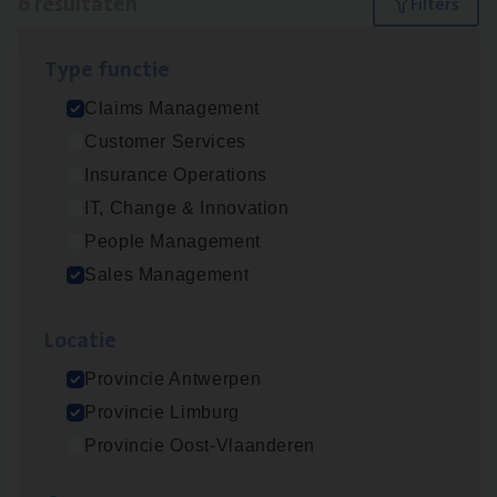
6 resultaten
Filters
Type func­tie
Busi­ness Mana­ger Mari­ne Cargo
Claims Management
People Management, Sales Management
Customer Services
Antwerpen
Insurance Operations
IT, Change & Innovation
People Management
Claims­hand­ler Fleet
&
Bike
Sales Management
Claims Management
Loca­tie
Antwerpen
Provincie Antwerpen
Provincie Limburg
Cor­po­ra­te Insu­ran­ce Bro­ker Property
Provincie Oost-Vlaanderen
Sales Management