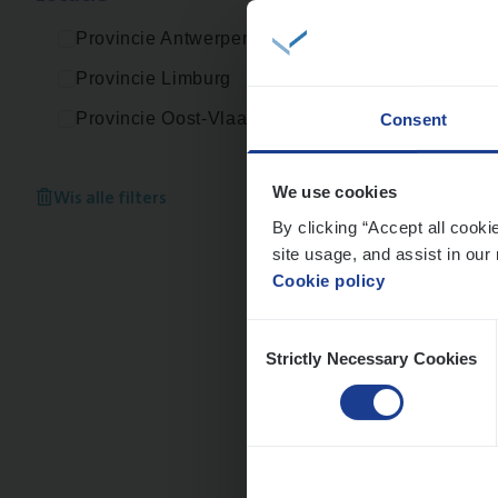
An
Provincie Antwerpen
Provincie Limburg
Provincie Oost-Vlaanderen
Consent
Busi
Peop
Wis alle filters
We use cookies
By clicking “Accept all cooki
An
site usage, and assist in our 
Cookie policy
Consent
Strictly Necessary Cookies
Selection
Cus­
Custo
An