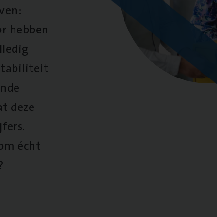
oven:
oor hebben
lledig
tabiliteit
ende
at deze
fers.
 om écht
?