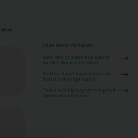
Oudste
Lees onze verhalen
Meer dan collega’s: hoe Julie en
Aurélie elkaar versterken
Mathias houdt van diepgaande
dossiers én droge humor
Thalia zoekt graag oplossingen, in
games én op het werk