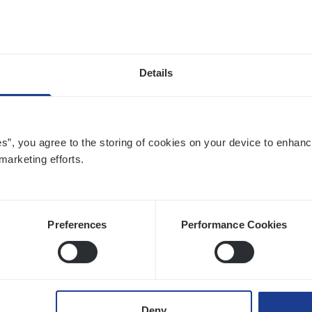
twerpen
Details
­ness Mana­ger Mari­ne Cargo
le Management, Sales Management
es”, you agree to the storing of cookies on your device to enhanc
twerpen
marketing efforts.
Preferences
Performance Cookies
to­mer Care Expert Hospitalisatieverzekeri
mer Services
twerpen
Deny