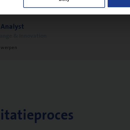
 Ana­lyst
hange & Innovation
twerpen
citatieproces