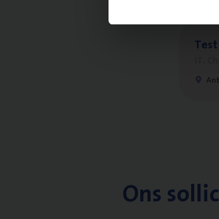
Test
IT, C
An
Ons solli