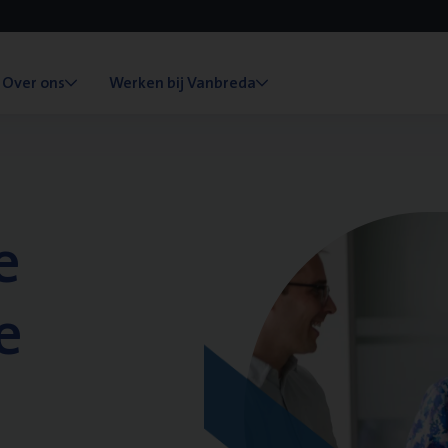
Over ons
Werken bij Vanbreda
e
e