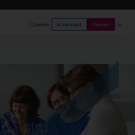
Zoeken
Ik ben klant
Contact
NL