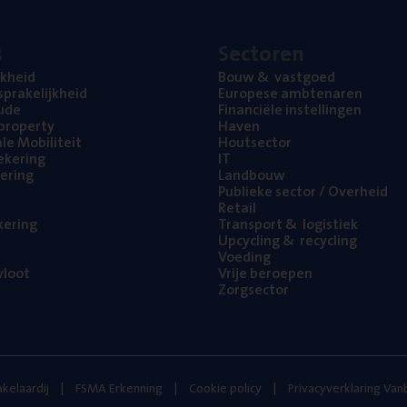
s
Sec­to­ren
jk­heid
Bouw
&
vastgoed
pra­ke­lijk­heid
Euro­pe­se ambtenaren
ude
Finan­ci­ë­le instellingen
l property
Haven
na­le Mobiliteit
Hout­sec­tor
e­ke­ring
IT
e­ring
Land­bouw
Publie­ke sec­tor / Overheid
Retail
ke­ring
Trans­port
&
logistiek
Upcy­cling
&
recycling
Voe­ding
loot
Vrije beroe­pen
Zorg­sec­tor
kelaardij
FSMA Erkenning
Cookie policy
Privacyverklaring Va