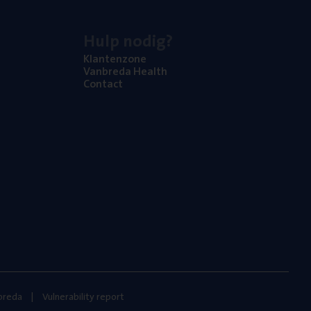
Hulp nodig?
Klan­ten­zo­ne
Van­b­re­da Health
Con­tact
nbreda
Vulnerability report