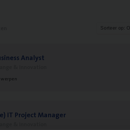
ten
Sorteer op: 
si­ness Analyst
hange & Innovation
twerpen
le)
IT
Pro­ject Manager
hange & Innovation