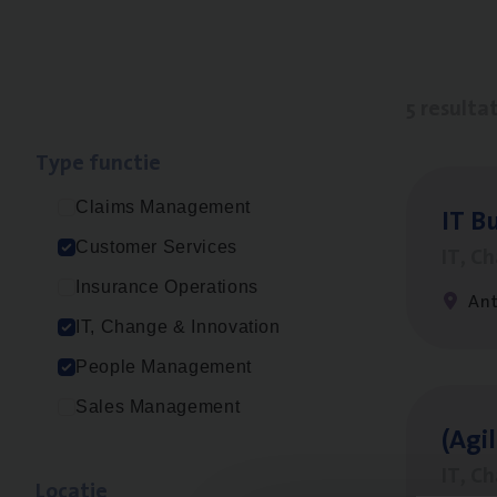
5 resulta
Type func­tie
Claims Management
IT
Bu
Customer Services
IT, C
Insurance Operations
An
IT, Change & Innovation
People Management
Sales Management
(Agi­
IT, C
Loca­tie