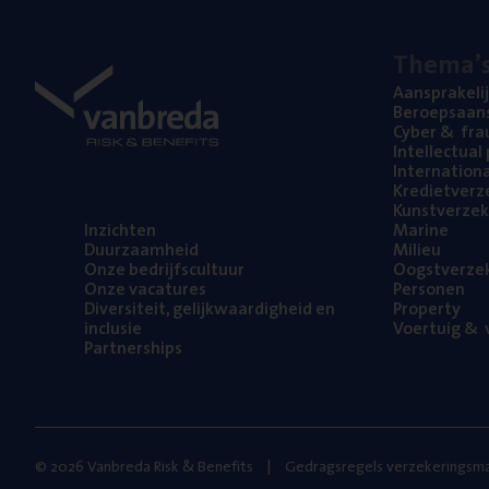
The­ma’
Aan­spra­ke­li
Beroeps­aan­s
Cyber
&
fra
Intel­lec­tu­a
Inter­na­ti­o­
Kre­diet­ver­z
Kunst­ver­ze­k
Inzich­ten
Mari­ne
Duur­zaam­heid
Mili­eu
Onze bedrijfs­cul­tuur
Oogst­ver­ze­
Onze vaca­tu­res
Per­so­nen
Diver­si­teit, gelijk­waar­dig­heid en
Pro­per­ty
inclusie
Voer­tuig
&
v
Part­ner­ships
© 2026 Vanbreda Risk & Benefits
Gedragsregels verzekeringsma