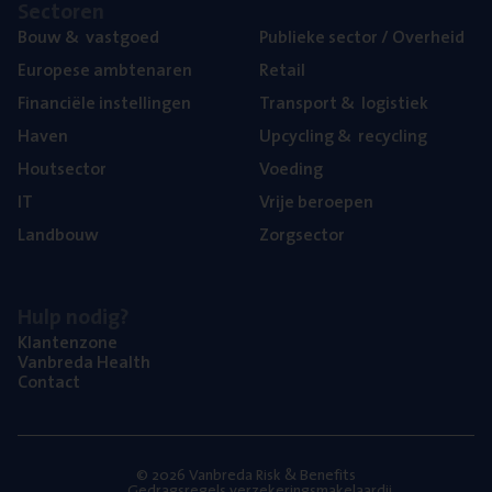
Sec­to­ren
Bouw
&
vastgoed
Publie­ke sec­tor / Overheid
Euro­pe­se ambtenaren
Retail
Finan­ci­ë­le instellingen
Trans­port
&
logistiek
Haven
Upcy­cling
&
recycling
Hout­sec­tor
Voe­ding
IT
Vrije beroe­pen
Land­bouw
Zorg­sec­tor
Hulp nodig?
Klan­ten­zo­ne
Van­b­re­da Health
Con­tact
© 2026 Vanbreda Risk & Benefits
Gedragsregels verzekeringsmakelaardij