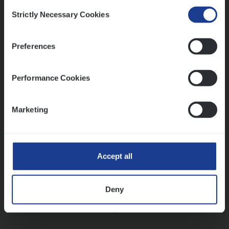
Consent
Strictly Necessary Cookies
Selection
Vorige
Volgende
Preferences
Lees onze verhalen
Performance Cookies
Meer dan collega’s: hoe Julie en Aurélie elkaar
versterken
Marketing
Mathias houdt van diepgaande dossiers én droge
humor
Thalia zoekt graag oplossingen, in games én op het
werk
Accept all
Deny
Ons sollicitatieproces