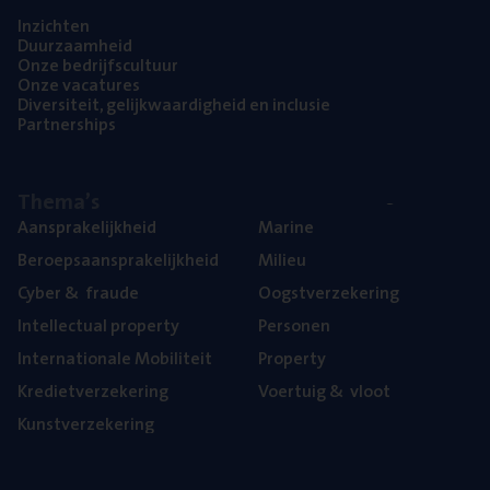
Inzich­ten
Duur­zaam­heid
Onze bedrijfs­cul­tuur
Onze vaca­tu­res
Diver­si­teit, gelijk­waar­dig­heid en inclusie
Part­ner­ships
The­ma’s
Aan­spra­ke­lijk­heid
Mari­ne
Beroeps­aan­spra­ke­lijk­heid
Mili­eu
Cyber
&
fraude
Oogst­ver­ze­ke­ring
Intel­lec­tu­al property
Per­so­nen
Inter­na­ti­o­na­le Mobiliteit
Pro­per­ty
Kre­diet­ver­ze­ke­ring
Voer­tuig
&
vloot
Kunst­ver­ze­ke­ring