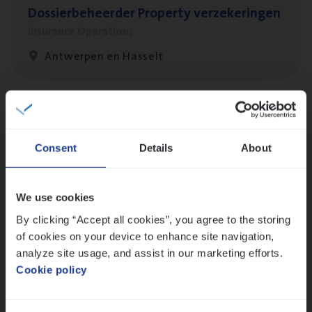
Dos­sier­be­heer­der Pro­per­ty verzekeringen
Insurance Operations
Antwerpen en Hasselt
Client Exe­cu­ti­ve Marine
Insurance Operations
Consent
Details
About
Antwerpen
We use cookies
By clicking “Accept all cookies”, you agree to the storing
Busi­ness Mana­ger Mari­ne Cargo
of cookies on your device to enhance site navigation,
People Management, Sales Management
analyze site usage, and assist in our marketing efforts.
Cookie policy
Antwerpen