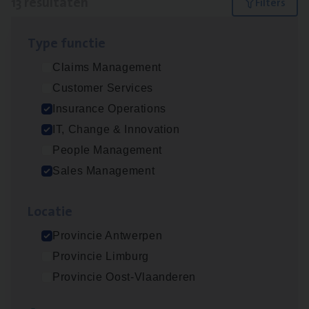
13 resultaten
Filters
Type func­tie
IT
Busi­ness Analyst
Claims Management
IT, Change & Innovation
Customer Services
Antwerpen
Insurance Operations
IT, Change & Innovation
People Management
Insu­ran­ce Bro­ker Trans­port
&
Logistiek
Sales Management
Sales Management
Loca­tie
Antwerpen
Provincie Antwerpen
Provincie Limburg
(Agi­le)
IT
Pro­ject Manager
Provincie Oost-Vlaanderen
IT, Change & Innovation