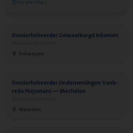
Wis alle filters
Antwerpen
Dos­sier­be­heer­der Gewaar­borgd Inkomen
Insurance Operations
Antwerpen
Dos­sier­be­heer­der Onder­ne­min­gen Van­b­
re­da Huys­mans — Mechelen
Insurance Operations
Mechelen