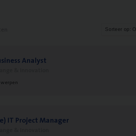
ten
Sorteer op: 
si­ness Analyst
hange & Innovation
twerpen
le)
IT
Pro­ject Manager
hange & Innovation