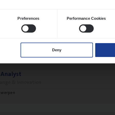
Preferences
Performance Cookies
­de Expert Fleet
ms Management
twerpen
Deny
 Ana­lyst
hange & Innovation
twerpen