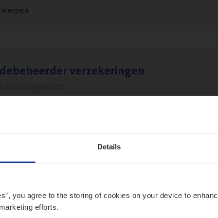
twerpen
­de­be­heer­der verzekeringen
ms Management
t-Niklaas/Temse
Details
­ness Mana­ger Mari­ne Cargo
le Management, Sales Management
es”, you agree to the storing of cookies on your device to enhanc
twerpen
marketing efforts.