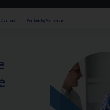
Over ons
Werken bij Vanbreda
e
e