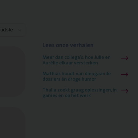
Oudste
Lees onze verhalen
Meer dan collega’s: hoe Julie en
Aurélie elkaar versterken
Mathias houdt van diepgaande
dossiers én droge humor
Thalia zoekt graag oplossingen, in
games én op het werk