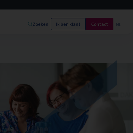
Zoeken
Ik ben klant
Contact
NL