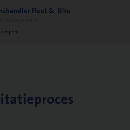
ms­hand­ler Fleet
&
Bike
ms Management
twerpen
citatieproces