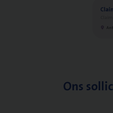
Clai
Clai
An
Ons solli