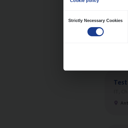
Cookie policy
Consent
Strictly Necessary Cookies
Selection
Scha
Clai
An
Test
IT, C
An