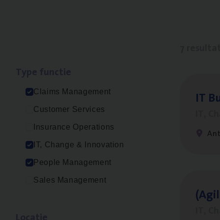
7 resulta
Type func­tie
Claims Management
IT
Bu
Customer Services
IT, C
Insurance Operations
An
IT, Change & Innovation
People Management
Sales Management
(Agi­
IT, C
Loca­tie