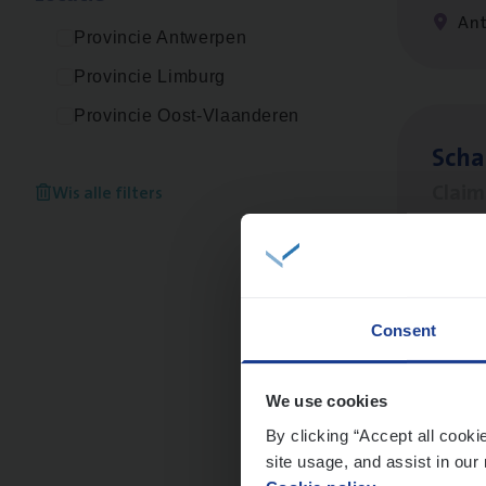
An
Provincie Antwerpen
Provincie Limburg
Provincie Oost-Vlaanderen
Scha
Clai
Wis alle filters
Sin
Consent
Busi
Peop
We use cookies
By clicking “Accept all cooki
An
site usage, and assist in our 