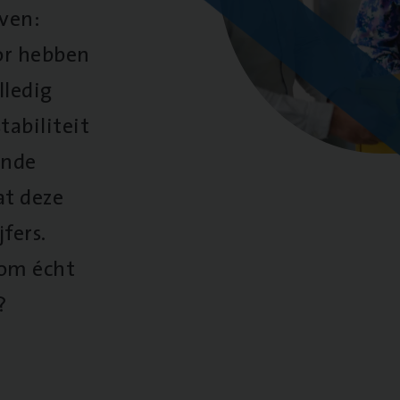
oven:
oor hebben
lledig
tabiliteit
ende
at deze
fers.
 om écht
?