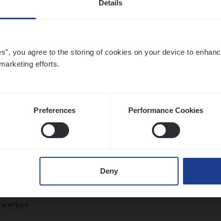
Details
twerpen
es”, you agree to the storing of cookies on your device to enhanc
marketing efforts.
­de Expert Fleet
ms Management
twerpen
Preferences
Performance Cookies
ms­hand­ler Fleet
&
Bike
Deny
ms Management
twerpen