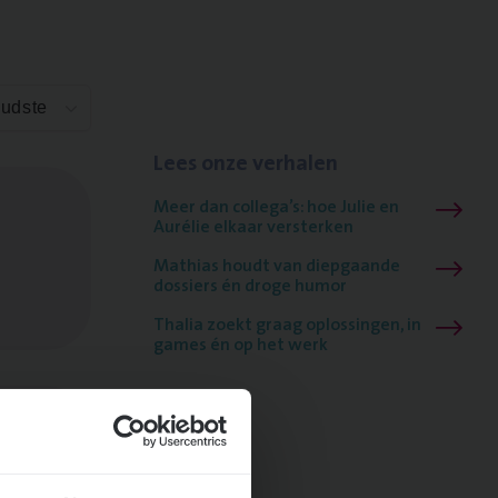
Oudste
Lees onze verhalen
Meer dan collega’s: hoe Julie en
Aurélie elkaar versterken
Mathias houdt van diepgaande
dossiers én droge humor
Thalia zoekt graag oplossingen, in
games én op het werk