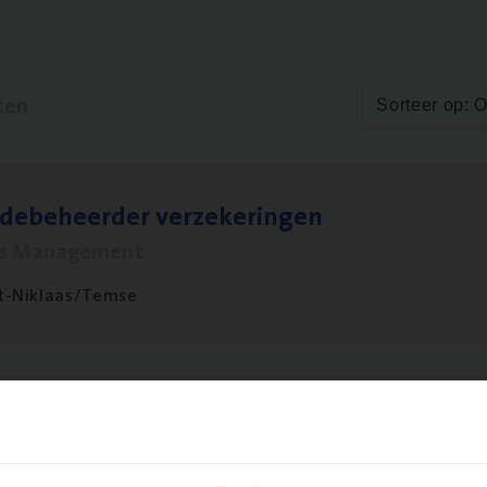
ten
Sorteer op: 
­de­be­heer­der verzekeringen
ms Management
t-Niklaas/Temse
­ness Mana­ger Mari­ne Cargo
le Management, Sales Management