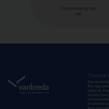
Kennismaking met
HR
The­ma’
Aan­spra­ke­li
Beroeps­aan­s
Cyber
&
fra
Intel­lec­tu­a
Inter­na­ti­o­
Kre­diet­ver­z
Kunst­ver­ze­k