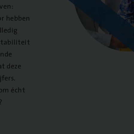
oven:
oor hebben
lledig
tabiliteit
ende
at deze
fers.
 om écht
?