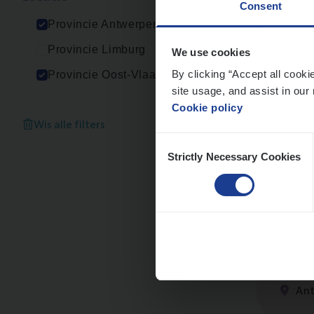
Consent
An
Provincie Antwerpen
Provincie Limburg
We use cookies
By clicking “Accept all cooki
Provincie Oost-Vlaanderen
site usage, and assist in our 
Scha
Cookie policy
Clai
Wis alle filters
Consent
An
Strictly Necessary Cookies
Selection
Clai
Clai
An