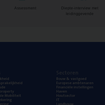
Assessment
Diepte-interview met
leidinggevende
s
Sec­to­ren
jk­heid
Bouw
&
vastgoed
pra­ke­lijk­heid
Euro­pe­se ambtenaren
ude
Finan­ci­ë­le instellingen
l property
Haven
na­le Mobiliteit
Hout­sec­tor
e­ke­ring
IT
e­ring
Land­bouw