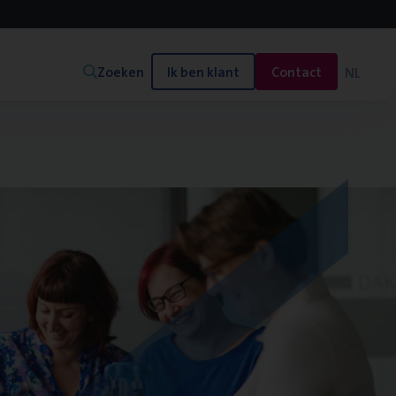
Zoeken
Ik ben klant
Contact
NL