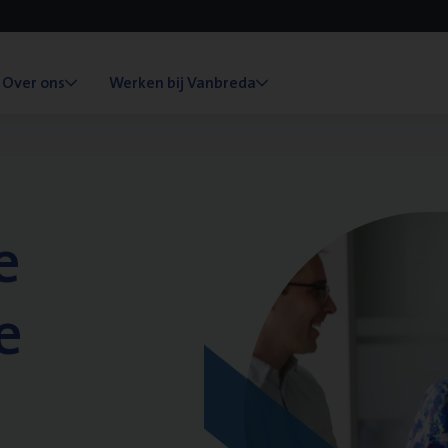
Over ons
Werken bij Vanbreda
e
e