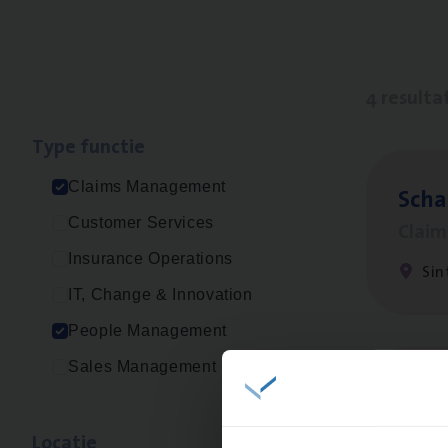
4 resulta
Type func­tie
Claims Management
Scha
Customer Services
Clai
Insurance Operations
Sin
IT, Change & Innovation
People Management
Sales Management
Busi
Peop
Loca­tie