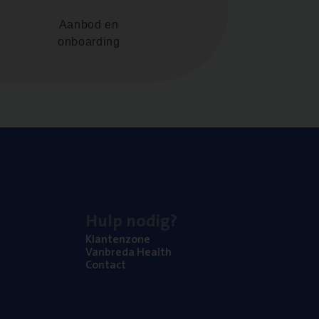
Aanbod en
onboarding
Hulp nodig?
Klan­ten­zo­ne
Van­b­re­da Health
Con­tact