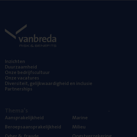
Inzich­ten
Duur­zaam­heid
Onze bedrijfs­cul­tuur
Onze vaca­tu­res
Diver­si­teit, gelijk­waar­dig­heid en inclusie
Part­ner­ships
The­ma’s
Aan­spra­ke­lijk­heid
Mari­ne
Beroeps­aan­spra­ke­lijk­heid
Mili­eu
Cyber
&
fraude
Oogst­ver­ze­ke­ring