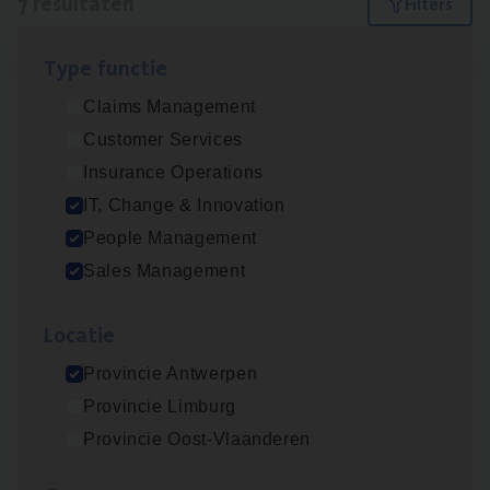
7 resultaten
Filters
Type func­tie
Test Ana­lyst
Claims Management
IT, Change & Innovation
Customer Services
Antwerpen
Insurance Operations
IT, Change & Innovation
People Management
Insu­ran­ce Bro­ker
KMO
Sales Management
Sales Management
Loca­tie
Antwerpen
Provincie Antwerpen
Provincie Limburg
Cor­po­ra­te Insu­ran­ce Bro­ker Property
Provincie Oost-Vlaanderen
Sales Management