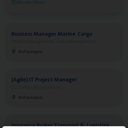
Wis alle filters
Antwerpen
Busi­ness Mana­ger Mari­ne Cargo
People Management, Sales Management
Antwerpen
(Agi­le)
IT
Pro­ject Manager
IT, Change & Innovation
Antwerpen
Insu­ran­ce Bro­ker Trans­port
&
Logistiek