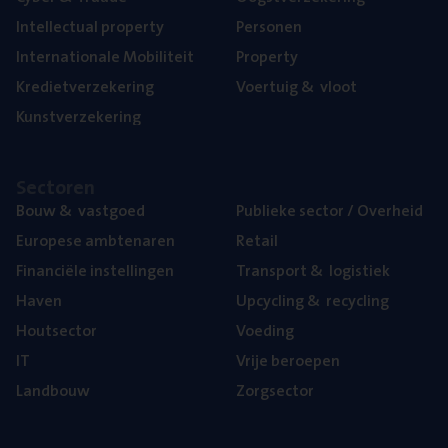
Intel­lec­tu­al property
Per­so­nen
Inter­na­ti­o­na­le Mobiliteit
Pro­per­ty
Kre­diet­ver­ze­ke­ring
Voer­tuig
&
vloot
Kunst­ver­ze­ke­ring
Sec­to­ren
Bouw
&
vastgoed
Publie­ke sec­tor / Overheid
Euro­pe­se ambtenaren
Retail
Finan­ci­ë­le instellingen
Trans­port
&
logistiek
Haven
Upcy­cling
&
recycling
Hout­sec­tor
Voe­ding
IT
Vrije beroe­pen
Land­bouw
Zorg­sec­tor