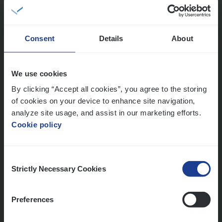
Sales Management
Antwerpen
Consent
Details
About
IT
Busi­ness Analyst
We use cookies
IT, Change & Innovation
By clicking “Accept all cookies”, you agree to the storing
of cookies on your device to enhance site navigation,
Antwerpen
analyze site usage, and assist in our marketing efforts.
Cookie policy
Lees onze verhalen
Consent
Strictly Necessary Cookies
Selection
Meer dan collega’s: hoe Julie en Aurélie elkaar
versterken
Mathias houdt van diepgaande dossiers én droge
Preferences
humor