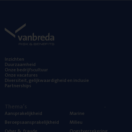
Inzich­ten
Duur­zaam­heid
Onze bedrijfs­cul­tuur
Onze vaca­tu­res
Diver­si­teit, gelijk­waar­dig­heid en inclusie
Part­ner­ships
The­ma’s
Aan­spra­ke­lijk­heid
Mari­ne
Beroeps­aan­spra­ke­lijk­heid
Mili­eu
Cyber
&
fraude
Oogst­ver­ze­ke­ring