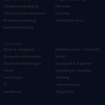
Intel­lec­tu­al property
Per­so­nen
Inter­na­ti­o­na­le Mobiliteit
Pro­per­ty
Kre­diet­ver­ze­ke­ring
Voer­tuig
&
vloot
Kunst­ver­ze­ke­ring
Sec­to­ren
Bouw
&
vastgoed
Publie­ke sec­tor / Overheid
Euro­pe­se ambtenaren
Retail
Finan­ci­ë­le instellingen
Trans­port
&
logistiek
Haven
Upcy­cling
&
recycling
Hout­sec­tor
Voe­ding
IT
Vrije beroe­pen
Land­bouw
Zorg­sec­tor