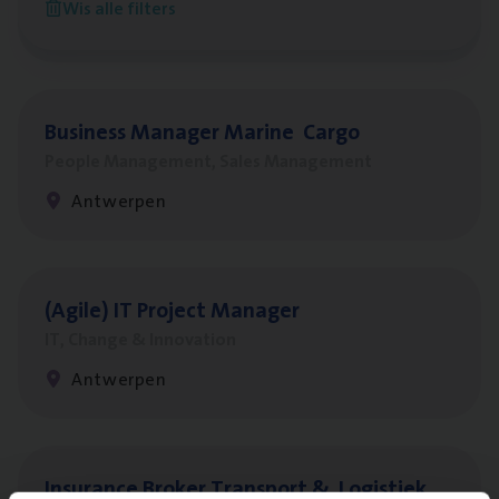
Wis alle filters
Antwerpen
Busi­ness Mana­ger Mari­ne Cargo
People Management, Sales Management
Antwerpen
(Agi­le)
IT
Pro­ject Manager
IT, Change & Innovation
Antwerpen
Insu­ran­ce Bro­ker Trans­port
&
Logistiek