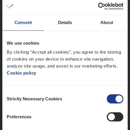
Sales Management
Antwerpen
Consent
Details
About
IT
Busi­ness Analyst
We use cookies
IT, Change & Innovation
By clicking “Accept all cookies”, you agree to the storing
of cookies on your device to enhance site navigation,
Antwerpen
analyze site usage, and assist in our marketing efforts.
Cookie policy
Lees onze verhalen
Consent
Strictly Necessary Cookies
Selection
Meer dan collega’s: hoe Julie en Aurélie elkaar
versterken
Mathias houdt van diepgaande dossiers én droge
Preferences
humor