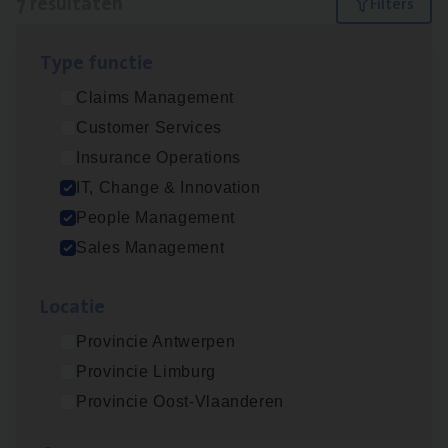
7 resultaten
Filters
Type func­tie
Test Ana­lyst
Claims Management
IT, Change & Innovation
Customer Services
Antwerpen
Insurance Operations
IT, Change & Innovation
People Management
Insu­ran­ce Bro­ker
KMO
Sales Management
Sales Management
Loca­tie
Antwerpen
Provincie Antwerpen
Provincie Limburg
Cor­po­ra­te Insu­ran­ce Bro­ker Property
Provincie Oost-Vlaanderen
Sales Management