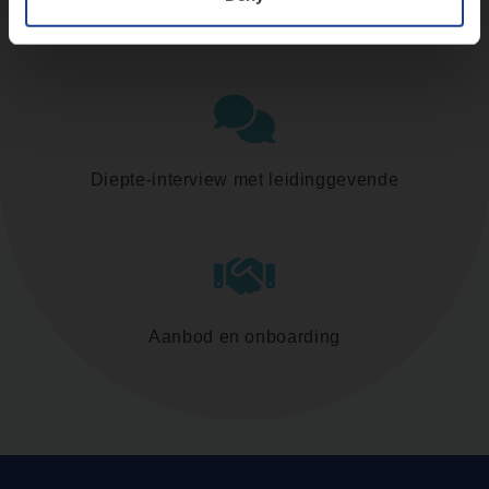
Assessment
Diepte-interview met leidinggevende
Aanbod en onboarding