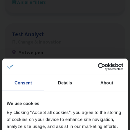
Wis alle filters
Antwerpen
Test Ana­lyst
IT, Change & Innovation
Antwerpen
Lees onze verhalen
Consent
Details
About
Meer dan collega’s: hoe Julie en Aurélie elkaar
versterken
We use cookies
Mathias houdt van diepgaande dossiers én droge
humor
By clicking “Accept all cookies”, you agree to the storing
of cookies on your device to enhance site navigation,
Thalia zoekt graag oplossingen, in games én op het
analyze site usage, and assist in our marketing efforts.
werk