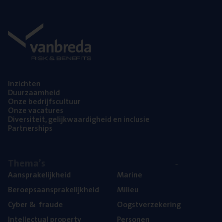
Inzich­ten
Duur­zaam­heid
Onze bedrijfs­cul­tuur
Onze vaca­tu­res
Diver­si­teit, gelijk­waar­dig­heid en inclusie
Part­ner­ships
The­ma’s
Aan­spra­ke­lijk­heid
Mari­ne
Beroeps­aan­spra­ke­lijk­heid
Mili­eu
Cyber
&
fraude
Oogst­ver­ze­ke­ring
Intel­lec­tu­al property
Per­so­nen