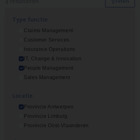
4 resultaten
Filters
Type func­tie
IT
Busi­ness Analyst
Claims Management
IT, Change & Innovation
Customer Services
Antwerpen
Insurance Operations
IT, Change & Innovation
People Management
(Agi­le)
IT
Pro­ject Manager
Sales Management
IT, Change & Innovation
Loca­tie
Antwerpen
Provincie Antwerpen
Provincie Limburg
Busi­ness Mana­ger Mari­ne Cargo
Provincie Oost-Vlaanderen
People Management, Sales Management