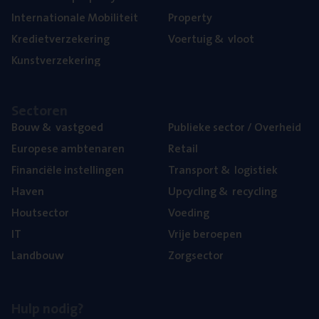
Inter­na­ti­o­na­le Mobiliteit
Pro­per­ty
Kre­diet­ver­ze­ke­ring
Voer­tuig
&
vloot
Kunst­ver­ze­ke­ring
Sec­to­ren
Bouw
&
vastgoed
Publie­ke sec­tor / Overheid
Euro­pe­se ambtenaren
Retail
Finan­ci­ë­le instellingen
Trans­port
&
logistiek
Haven
Upcy­cling
&
recycling
Hout­sec­tor
Voe­ding
IT
Vrije beroe­pen
Land­bouw
Zorg­sec­tor
Hulp nodig?