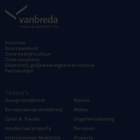
Inzich­ten
Duur­zaam­heid
Onze bedrijfs­cul­tuur
Onze vaca­tu­res
Diver­si­teit, gelijk­waar­dig­heid en inclusie
Part­ner­ships
The­ma’s
Aan­spra­ke­lijk­heid
Mari­ne
Beroeps­aan­spra­ke­lijk­heid
Mili­eu
Cyber
&
fraude
Oogst­ver­ze­ke­ring
Intel­lec­tu­al property
Per­so­nen
Inter­na­ti­o­na­le Mobiliteit
Pro­per­ty