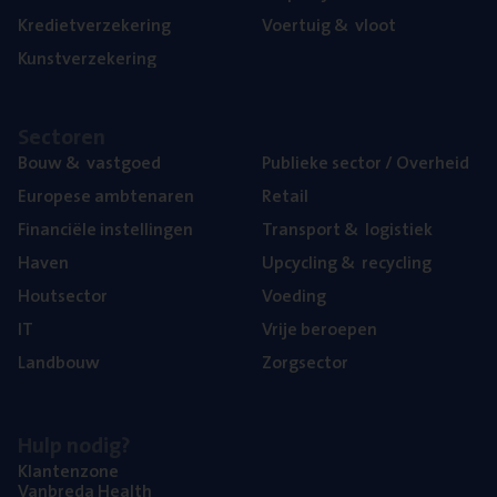
Kre­diet­ver­ze­ke­ring
Voer­tuig
&
vloot
Kunst­ver­ze­ke­ring
Sec­to­ren
Bouw
&
vastgoed
Publie­ke sec­tor / Overheid
Euro­pe­se ambtenaren
Retail
Finan­ci­ë­le instellingen
Trans­port
&
logistiek
Haven
Upcy­cling
&
recycling
Hout­sec­tor
Voe­ding
IT
Vrije beroe­pen
Land­bouw
Zorg­sec­tor
Hulp nodig?
Klan­ten­zo­ne
Van­b­re­da Health