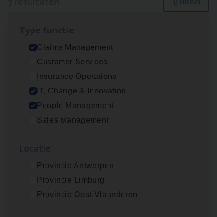
7 resultaten
Filters
Type func­tie
(Agi­le)
IT
Pro­ject Manager
Claims Management
IT, Change & Innovation
Customer Services
Antwerpen
Insurance Operations
IT, Change & Innovation
People Management
Busi­ness Mana­ger Mari­ne Cargo
Sales Management
People Management, Sales Management
Loca­tie
Antwerpen
Provincie Antwerpen
Provincie Limburg
Claims­hand­ler Fleet
&
Bike
Provincie Oost-Vlaanderen
Claims Management