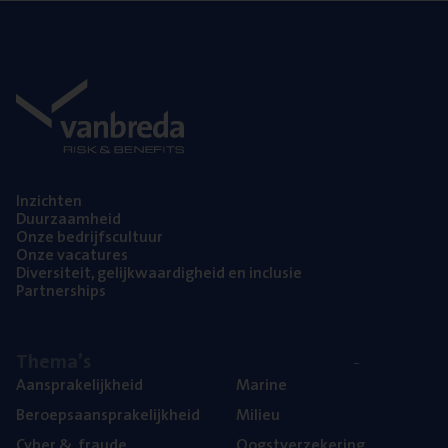
Inzich­ten
Duur­zaam­heid
Onze bedrijfs­cul­tuur
Onze vaca­tu­res
Diver­si­teit, gelijk­waar­dig­heid en inclusie
Part­ner­ships
The­ma’s
Aan­spra­ke­lijk­heid
Mari­ne
Beroeps­aan­spra­ke­lijk­heid
Mili­eu
Cyber
&
fraude
Oogst­ver­ze­ke­ring