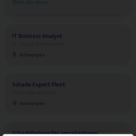
Wis alle filters
Antwerpen
IT
Busi­ness Analyst
IT, Change & Innovation
Antwerpen
Scha­de Expert Fleet
Claims Management
Antwerpen
Scha­de­be­heer­der verzekeringen