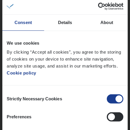
Claims Management
Sint-Niklaas/Temse
Consent
Details
About
Test Ana­lyst
We use cookies
IT, Change & Innovation
By clicking “Accept all cookies”, you agree to the storing
of cookies on your device to enhance site navigation,
Antwerpen
analyze site usage, and assist in our marketing efforts.
Cookie policy
Lees onze verhalen
Consent
Strictly Necessary Cookies
Selection
Meer dan collega’s: hoe Julie en Aurélie elkaar
versterken
Mathias houdt van diepgaande dossiers én droge
Preferences
humor