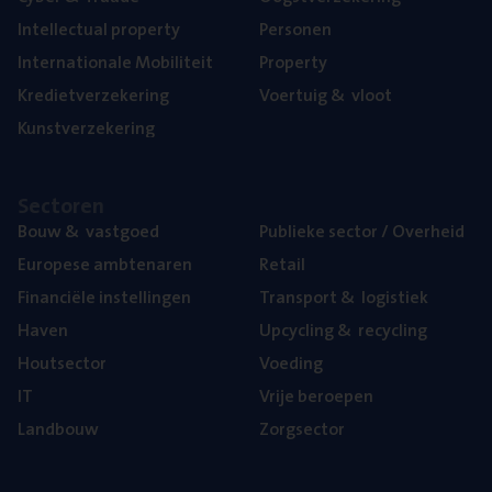
Intel­lec­tu­al property
Per­so­nen
Inter­na­ti­o­na­le Mobiliteit
Pro­per­ty
Kre­diet­ver­ze­ke­ring
Voer­tuig
&
vloot
Kunst­ver­ze­ke­ring
Sec­to­ren
Bouw
&
vastgoed
Publie­ke sec­tor / Overheid
Euro­pe­se ambtenaren
Retail
Finan­ci­ë­le instellingen
Trans­port
&
logistiek
Haven
Upcy­cling
&
recycling
Hout­sec­tor
Voe­ding
IT
Vrije beroe­pen
Land­bouw
Zorg­sec­tor