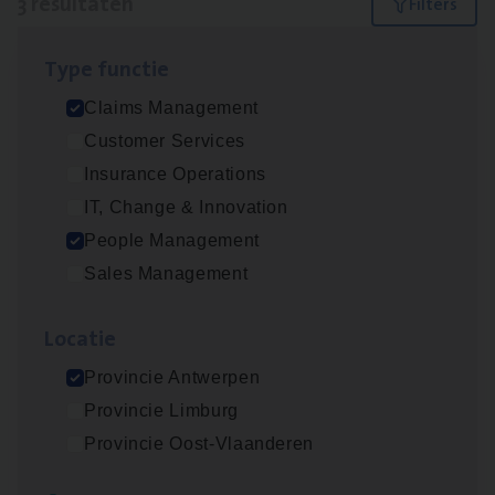
3 resultaten
Filters
Type func­tie
Claims­hand­ler Fleet
&
Bike
Claims Management
Claims Management
Customer Services
Antwerpen
Insurance Operations
IT, Change & Innovation
People Management
Scha­de Expert Fleet
Sales Management
Claims Management
Loca­tie
Antwerpen
Provincie Antwerpen
Provincie Limburg
Busi­ness Mana­ger Mari­ne Cargo
Provincie Oost-Vlaanderen
People Management, Sales Management