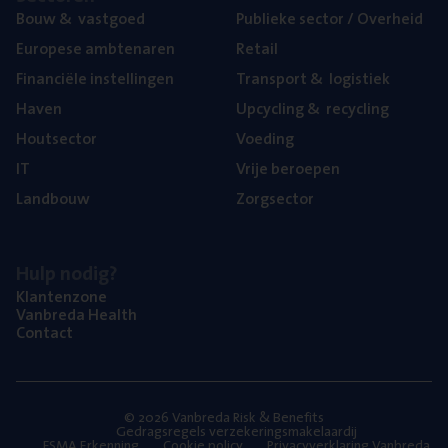
Bouw
&
vastgoed
Publie­ke sec­tor / Overheid
Euro­pe­se ambtenaren
Retail
Finan­ci­ë­le instellingen
Trans­port
&
logistiek
Haven
Upcy­cling
&
recycling
Hout­sec­tor
Voe­ding
IT
Vrije beroe­pen
Land­bouw
Zorg­sec­tor
Hulp nodig?
Klan­ten­zo­ne
Van­b­re­da Health
Con­tact
© 2026 Vanbreda Risk & Benefits
Gedragsregels verzekeringsmakelaardij
FSMA Erkenning
Cookie policy
Privacyverklaring Vanbreda