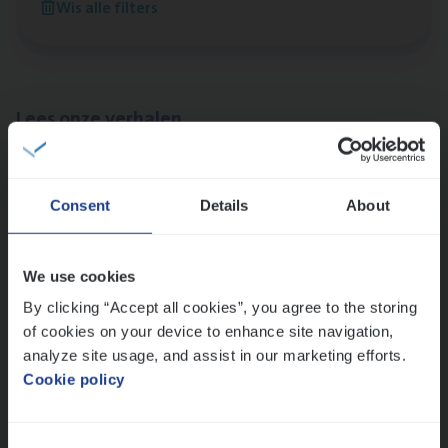
Wis alle filters
Antwerpen
Lees onze verhalen
Meer dan collega’s: hoe Julie en Aurélie elkaar
versterken
Consent
Details
About
Mathias houdt van diepgaande dossiers én droge
humor
Thalia zoekt graag oplossingen, in games én op het
We use cookies
werk
By clicking “Accept all cookies”, you agree to the storing
of cookies on your device to enhance site navigation,
analyze site usage, and assist in our marketing efforts.
Ons sollicitatieproces
Cookie policy