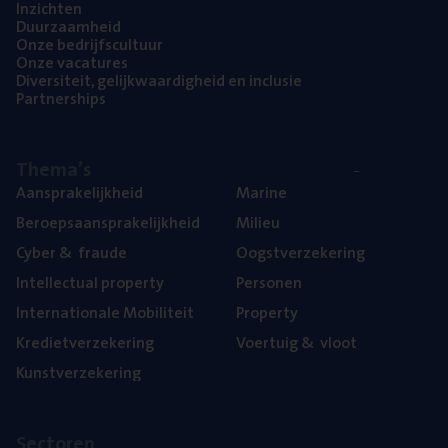
Inzich­ten
Duur­zaam­heid
Onze bedrijfs­cul­tuur
Onze vaca­tu­res
Diver­si­teit, gelijk­waar­dig­heid en inclusie
Part­ner­ships
The­ma’s
Aan­spra­ke­lijk­heid
Mari­ne
Beroeps­aan­spra­ke­lijk­heid
Mili­eu
Cyber
&
fraude
Oogst­ver­ze­ke­ring
Intel­lec­tu­al property
Per­so­nen
Inter­na­ti­o­na­le Mobiliteit
Pro­per­ty
Kre­diet­ver­ze­ke­ring
Voer­tuig
&
vloot
Kunst­ver­ze­ke­ring
Sec­to­ren