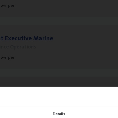
twerpen
t Exe­cu­ti­ve Marine
ance Operations
twerpen
to­mer Care Expert Hospitalisatieverzekeri
mer Services
twerpen
Details