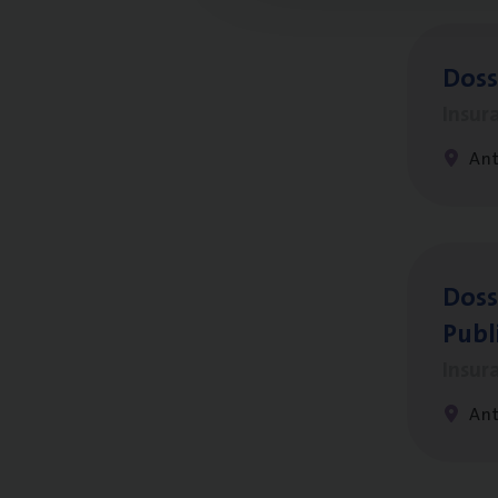
Dos­s
Insur
Ant
Dos­s
Publ
Insur
An