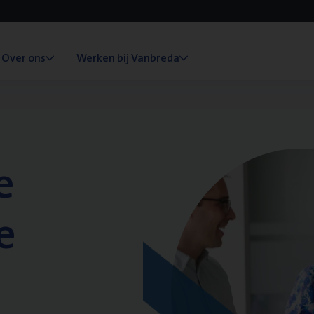
Over ons
Werken bij Vanbreda
e
e