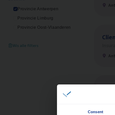
An
Provincie Antwerpen
Provincie Limburg
Provincie Oost-Vlaanderen
Clien
Insur
Wis alle filters
An
Cus­
Custo
An
Consent