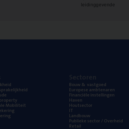
leidinggevende
s
Sec­to­ren
jk­heid
Bouw
&
vastgoed
pra­ke­lijk­heid
Euro­pe­se ambtenaren
ude
Finan­ci­ë­le instellingen
l property
Haven
na­le Mobiliteit
Hout­sec­tor
e­ke­ring
IT
e­ring
Land­bouw
Publie­ke sec­tor / Overheid
Retail