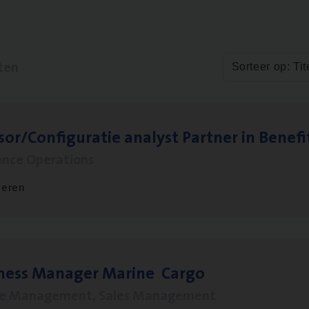
ten
Sorteer op: Tit
sor/​Configuratie ana­lyst Part­ner in Benefi
ance Operations
veren
­ness Mana­ger Mari­ne Cargo
le Management, Sales Management