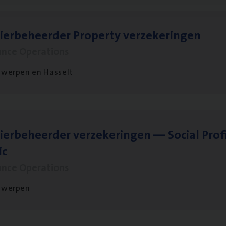
ier­be­heer­der Pro­per­ty verzekeringen
ance Operations
werpen en Hasselt
ier­be­heer­der ver­ze­ke­rin­gen — Soci­al Pro­f
ic
ance Operations
twerpen