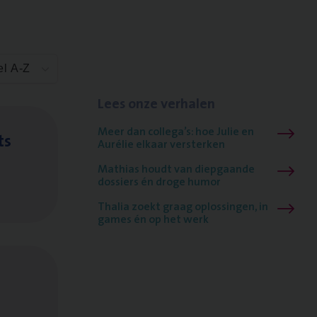
el A-Z
Lees onze verhalen
Meer dan collega’s: hoe Julie en
ts
Aurélie elkaar versterken
Mathias houdt van diepgaande
dossiers én droge humor
Thalia zoekt graag oplossingen, in
games én op het werk