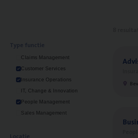
8 resulta
Type func­tie
Claims Management
Advi
Customer Services
Insur
Insurance Operations
Be
IT, Change & Innovation
People Management
Sales Management
Busi
Peop
Loca­tie