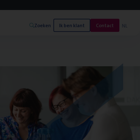
Zoeken
Ik ben klant
Contact
NL