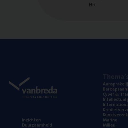
HR
The­ma’
Aan­spra­ke­li
Beroeps­aan­s
Cyber
&
fra
Intel­lec­tu­a
Inter­na­ti­o­
Kre­diet­ver­z
Kunst­ver­ze­k
Inzich­ten
Mari­ne
Duur­zaam­heid
Mili­eu