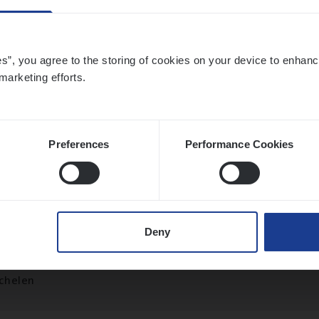
sier­be­heer­der Gewaar­borgd Inkomen
es”, you agree to the storing of cookies on your device to enhanc
marketing efforts.
ance Operations
twerpen
Preferences
Performance Cookies
ier­be­heer­der Onder­ne­min­gen Van­b­re­da 
s — Mechelen
Deny
ance Operations
chelen