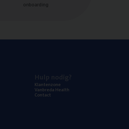
onboarding
Hulp nodig?
Klan­ten­zo­ne
Van­b­re­da Health
Con­tact