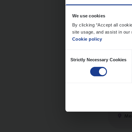
We use cookies
Dos­
By clicking “Accept all cooki
site usage, and assist in our 
Insur
Cookie policy
An
Consent
Strictly Necessary Cookies
Selection
Dos­s
man
Insur
Me