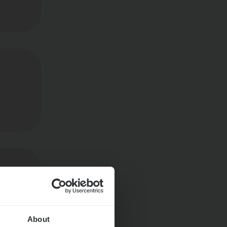
ngen
About