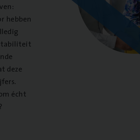
oven:
oor hebben
lledig
tabiliteit
ende
at deze
fers.
 om écht
?