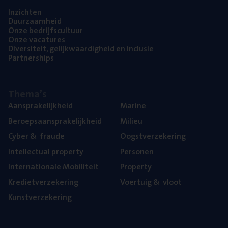
Inzich­ten
Duur­zaam­heid
Onze bedrijfs­cul­tuur
Onze vaca­tu­res
Diver­si­teit, gelijk­waar­dig­heid en inclusie
Part­ner­ships
The­ma’s
Aan­spra­ke­lijk­heid
Mari­ne
Beroeps­aan­spra­ke­lijk­heid
Mili­eu
Cyber
&
fraude
Oogst­ver­ze­ke­ring
Intel­lec­tu­al property
Per­so­nen
Inter­na­ti­o­na­le Mobiliteit
Pro­per­ty
Kre­diet­ver­ze­ke­ring
Voer­tuig
&
vloot
Kunst­ver­ze­ke­ring