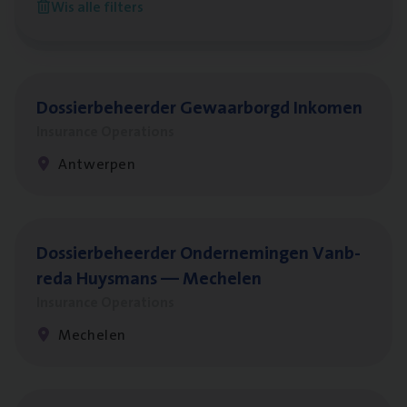
Wis alle filters
Antwerpen
Dos­sier­be­heer­der Gewaar­borgd Inkomen
Insurance Operations
Antwerpen
Dos­sier­be­heer­der Onder­ne­min­gen Van­b­
re­da Huys­mans — Mechelen
Insurance Operations
Mechelen