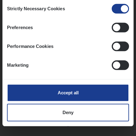
Consent
Strictly Necessary Cookies
Selection
Vorige
Volgende
Preferences
Lees onze verhalen
Performance Cookies
Meer dan collega’s: hoe Julie en Aurélie elkaar
versterken
Marketing
Mathias houdt van diepgaande dossiers én droge
humor
Thalia zoekt graag oplossingen, in games én op het
werk
Accept all
Deny
Ons sollicitatieproces