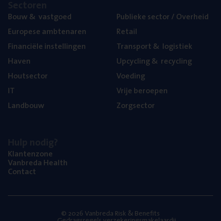
Sec­to­ren
Bouw
&
vastgoed
Publie­ke sec­tor / Overheid
Euro­pe­se ambtenaren
Retail
Finan­ci­ë­le instellingen
Trans­port
&
logistiek
Haven
Upcy­cling
&
recycling
Hout­sec­tor
Voe­ding
IT
Vrije beroe­pen
Land­bouw
Zorg­sec­tor
Hulp nodig?
Klan­ten­zo­ne
Van­b­re­da Health
Con­tact
© 2026 Vanbreda Risk & Benefits
Gedragsregels verzekeringsmakelaardij