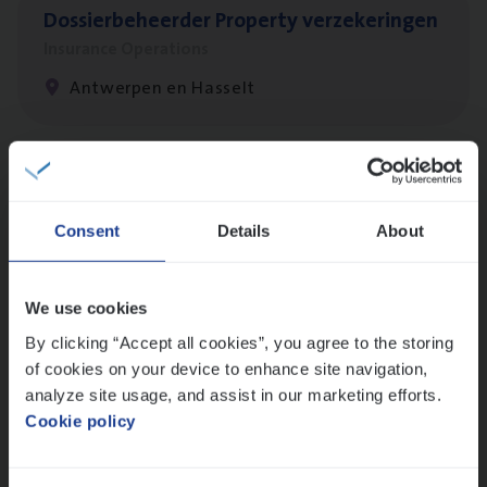
Dos­sier­be­heer­der Pro­per­ty verzekeringen
Insurance Operations
Antwerpen en Hasselt
Client Exe­cu­ti­ve Marine
Insurance Operations
Consent
Details
About
Antwerpen
We use cookies
By clicking “Accept all cookies”, you agree to the storing
Busi­ness Mana­ger Mari­ne Cargo
of cookies on your device to enhance site navigation,
People Management, Sales Management
analyze site usage, and assist in our marketing efforts.
Cookie policy
Antwerpen