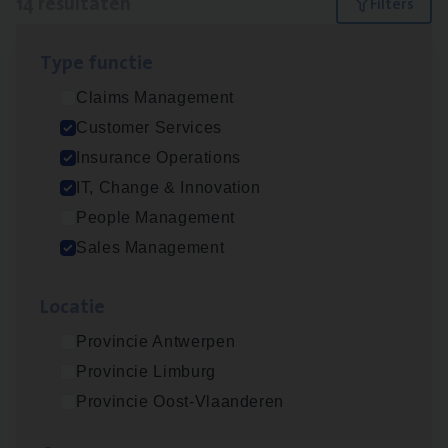
14 resultaten
Filters
Type func­tie
IT
Busi­ness Analyst
Claims Management
IT, Change & Innovation
Customer Services
Antwerpen
Insurance Operations
IT, Change & Innovation
People Management
Insu­ran­ce Bro­ker Trans­port
&
Logistiek
Sales Management
Sales Management
Loca­tie
Antwerpen
Provincie Antwerpen
Provincie Limburg
(Agi­le)
IT
Pro­ject Manager
Provincie Oost-Vlaanderen
IT, Change & Innovation