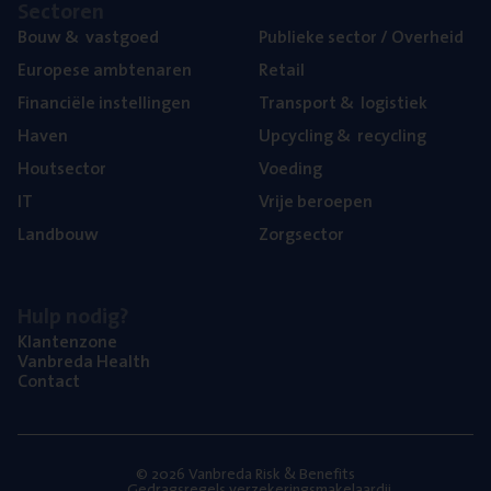
Sec­to­ren
Bouw
&
vastgoed
Publie­ke sec­tor / Overheid
Euro­pe­se ambtenaren
Retail
Finan­ci­ë­le instellingen
Trans­port
&
logistiek
Haven
Upcy­cling
&
recycling
Hout­sec­tor
Voe­ding
IT
Vrije beroe­pen
Land­bouw
Zorg­sec­tor
Hulp nodig?
Klan­ten­zo­ne
Van­b­re­da Health
Con­tact
© 2026 Vanbreda Risk & Benefits
Gedragsregels verzekeringsmakelaardij