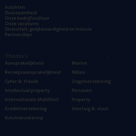
Inzich­ten
Duur­zaam­heid
Onze bedrijfs­cul­tuur
Onze vaca­tu­res
Diver­si­teit, gelijk­waar­dig­heid en inclusie
Part­ner­ships
The­ma’s
Aan­spra­ke­lijk­heid
Mari­ne
Beroeps­aan­spra­ke­lijk­heid
Mili­eu
Cyber
&
fraude
Oogst­ver­ze­ke­ring
Intel­lec­tu­al property
Per­so­nen
Inter­na­ti­o­na­le Mobiliteit
Pro­per­ty
Kre­diet­ver­ze­ke­ring
Voer­tuig
&
vloot
Kunst­ver­ze­ke­ring