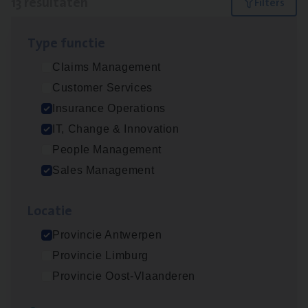
13 resultaten
Filters
Type func­tie
IT
Busi­ness Analyst
Claims Management
IT, Change & Innovation
Customer Services
Antwerpen
Insurance Operations
IT, Change & Innovation
People Management
Insu­ran­ce Bro­ker Trans­port
&
Logistiek
Sales Management
Sales Management
Loca­tie
Antwerpen
Provincie Antwerpen
Provincie Limburg
(Agi­le)
IT
Pro­ject Manager
Provincie Oost-Vlaanderen
IT, Change & Innovation