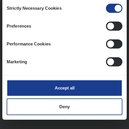
Consent
Strictly Necessary Cookies
Selection
Vorige
Volgende
Preferences
Lees onze verhalen
Performance Cookies
Meer dan collega’s: hoe Julie en Aurélie elkaar
versterken
Marketing
Mathias houdt van diepgaande dossiers én droge
humor
Thalia zoekt graag oplossingen, in games én op het
werk
Accept all
Deny
Ons sollicitatieproces