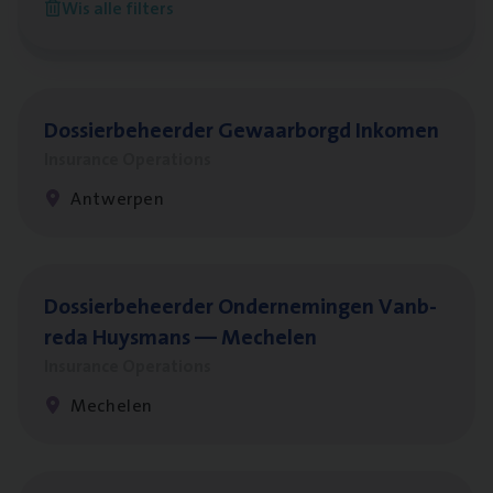
Wis alle filters
Antwerpen
Dos­sier­be­heer­der Gewaar­borgd Inkomen
Insurance Operations
Antwerpen
Dos­sier­be­heer­der Onder­ne­min­gen Van­b­
re­da Huys­mans — Mechelen
Insurance Operations
Mechelen