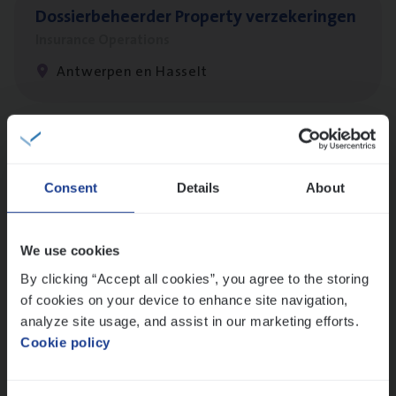
Dos­sier­be­heer­der Pro­per­ty verzekeringen
Insurance Operations
Antwerpen en Hasselt
Client Exe­cu­ti­ve Marine
Insurance Operations
Consent
Details
About
Antwerpen
We use cookies
By clicking “Accept all cookies”, you agree to the storing
Busi­ness Mana­ger Mari­ne Cargo
of cookies on your device to enhance site navigation,
People Management, Sales Management
analyze site usage, and assist in our marketing efforts.
Cookie policy
Antwerpen