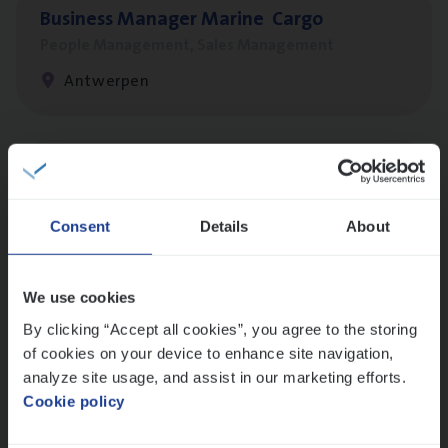
Busi­ness Mana­ger Mari­ne Cargo
People Management, Sales Management
Antwerpen
Cor­po­ra­te Insu­ran­ce Bro­ker Property
Sales Management
Consent
Details
About
Antwerpen
We use cookies
By clicking “Accept all cookies”, you agree to the storing
Cus­to­mer Care Expert
of cookies on your device to enhance site navigation,
Hospitalisatieverzekeringen
analyze site usage, and assist in our marketing efforts.
Customer Services
Cookie policy
Antwerpen