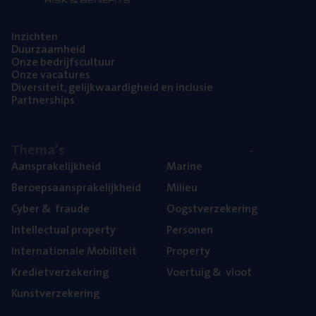
Inzich­ten
Duur­zaam­heid
Onze bedrijfs­cul­tuur
Onze vaca­tu­res
Diver­si­teit, gelijk­waar­dig­heid en inclusie
Part­ner­ships
The­ma’s
Aan­spra­ke­lijk­heid
Mari­ne
Beroeps­aan­spra­ke­lijk­heid
Mili­eu
Cyber
&
fraude
Oogst­ver­ze­ke­ring
Intel­lec­tu­al property
Per­so­nen
Inter­na­ti­o­na­le Mobiliteit
Pro­per­ty
Kre­diet­ver­ze­ke­ring
Voer­tuig
&
vloot
Kunst­ver­ze­ke­ring