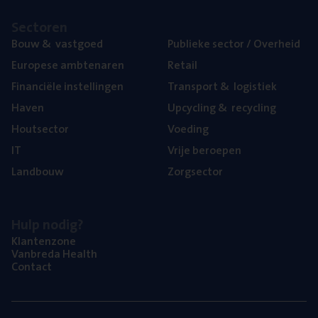
Sec­to­ren
Bouw
&
vastgoed
Publie­ke sec­tor / Overheid
Euro­pe­se ambtenaren
Retail
Finan­ci­ë­le instellingen
Trans­port
&
logistiek
Haven
Upcy­cling
&
recycling
Hout­sec­tor
Voe­ding
IT
Vrije beroe­pen
Land­bouw
Zorg­sec­tor
Hulp nodig?
Klan­ten­zo­ne
Van­b­re­da Health
Con­tact