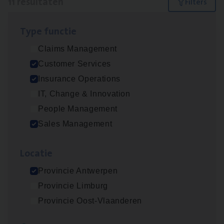
11 resultaten
Filters
Type func­tie
Insu­ran­ce Bro­ker Trans­port
&
Logistiek
Claims Management
Sales Management
Customer Services
Antwerpen
Insurance Operations
IT, Change & Innovation
People Management
Dos­sier­be­heer­der Gewaar­borgd Inkomen
Sales Management
Insurance Operations
Loca­tie
Antwerpen
Provincie Antwerpen
Provincie Limburg
Dos­sier­be­heer­der Onder­ne­min­gen Van­b­
Provincie Oost-Vlaanderen
re­da Huys­mans — Mechelen