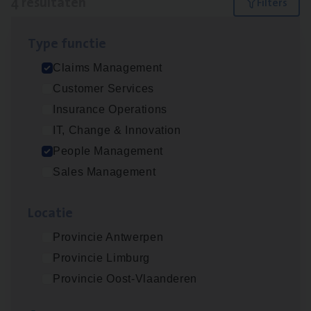
4 resultaten
Filters
Type func­tie
Scha­de­be­heer­der verzekeringen
Claims Management
Claims Management
Customer Services
Sint-Niklaas/Temse
Insurance Operations
IT, Change & Innovation
People Management
Busi­ness Mana­ger Mari­ne Cargo
Sales Management
People Management, Sales Management
Loca­tie
Antwerpen
Provincie Antwerpen
Provincie Limburg
Scha­de Expert Fleet
Provincie Oost-Vlaanderen
Claims Management