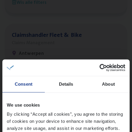
Wis alle filters
Antwerpen
Claims­hand­ler Fleet
&
Bike
Claims Management
Antwerpen
Lees onze verhalen
Consent
Details
About
Meer dan collega’s: hoe Julie en Aurélie elkaar
versterken
We use cookies
Mathias houdt van diepgaande dossiers én droge
humor
By clicking “Accept all cookies”, you agree to the storing
of cookies on your device to enhance site navigation,
Thalia zoekt graag oplossingen, in games én op het
analyze site usage, and assist in our marketing efforts.
werk