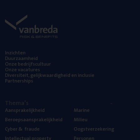
Inzich­ten
Duur­zaam­heid
Onze bedrijfs­cul­tuur
Onze vaca­tu­res
Diver­si­teit, gelijk­waar­dig­heid en inclusie
Part­ner­ships
The­ma’s
Aan­spra­ke­lijk­heid
Mari­ne
Beroeps­aan­spra­ke­lijk­heid
Mili­eu
Cyber
&
fraude
Oogst­ver­ze­ke­ring
Intel­lec­tu­al property
Per­so­nen