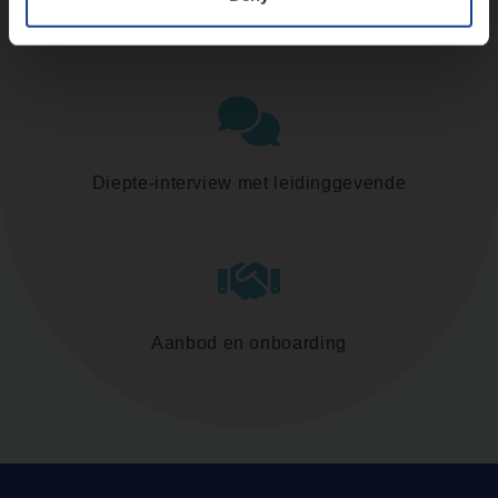
Assessment
Diepte-interview met leidinggevende
Aanbod en onboarding