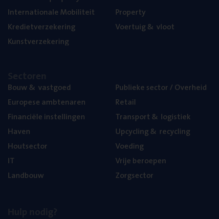
Inter­na­ti­o­na­le Mobiliteit
Pro­per­ty
Kre­diet­ver­ze­ke­ring
Voer­tuig
&
vloot
Kunst­ver­ze­ke­ring
Sec­to­ren
Bouw
&
vastgoed
Publie­ke sec­tor / Overheid
Euro­pe­se ambtenaren
Retail
Finan­ci­ë­le instellingen
Trans­port
&
logistiek
Haven
Upcy­cling
&
recycling
Hout­sec­tor
Voe­ding
IT
Vrije beroe­pen
Land­bouw
Zorg­sec­tor
Hulp nodig?