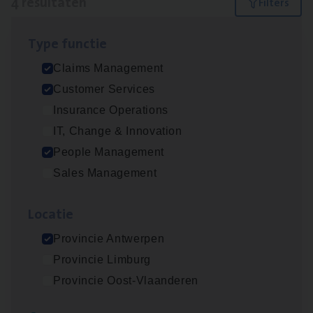
4 resultaten
Filters
Type func­tie
Busi­ness Mana­ger Mari­ne Cargo
Claims Management
People Management, Sales Management
Customer Services
Antwerpen
Insurance Operations
IT, Change & Innovation
People Management
Claims­hand­ler Fleet
&
Bike
Sales Management
Claims Management
Loca­tie
Antwerpen
Provincie Antwerpen
Provincie Limburg
Cus­to­mer Care Expert
Provincie Oost-Vlaanderen
Hospitalisatieverzekeringen