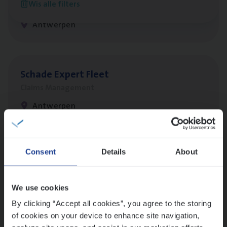
Wis alle filters
Customer Services
Antwerpen
Scha­de Expert Fleet
Claims Management
Antwerpen
Lees onze verhalen
Consent
Details
About
Meer dan collega’s: hoe Julie en Aurélie elkaar
versterken
We use cookies
Mathias houdt van diepgaande dossiers én droge
By clicking “Accept all cookies”, you agree to the storing
humor
of cookies on your device to enhance site navigation,