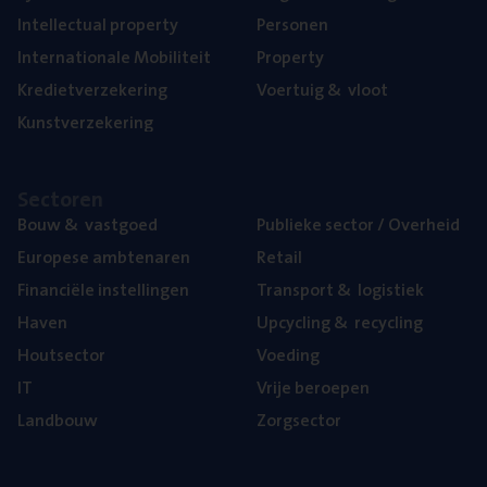
Intel­lec­tu­al property
Per­so­nen
Inter­na­ti­o­na­le Mobiliteit
Pro­per­ty
Kre­diet­ver­ze­ke­ring
Voer­tuig
&
vloot
Kunst­ver­ze­ke­ring
Sec­to­ren
Bouw
&
vastgoed
Publie­ke sec­tor / Overheid
Euro­pe­se ambtenaren
Retail
Finan­ci­ë­le instellingen
Trans­port
&
logistiek
Haven
Upcy­cling
&
recycling
Hout­sec­tor
Voe­ding
IT
Vrije beroe­pen
Land­bouw
Zorg­sec­tor