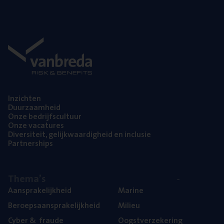
Inzich­ten
Duur­zaam­heid
Onze bedrijfs­cul­tuur
Onze vaca­tu­res
Diver­si­teit, gelijk­waar­dig­heid en inclusie
Part­ner­ships
The­ma’s
Aan­spra­ke­lijk­heid
Mari­ne
Beroeps­aan­spra­ke­lijk­heid
Mili­eu
Cyber
&
fraude
Oogst­ver­ze­ke­ring