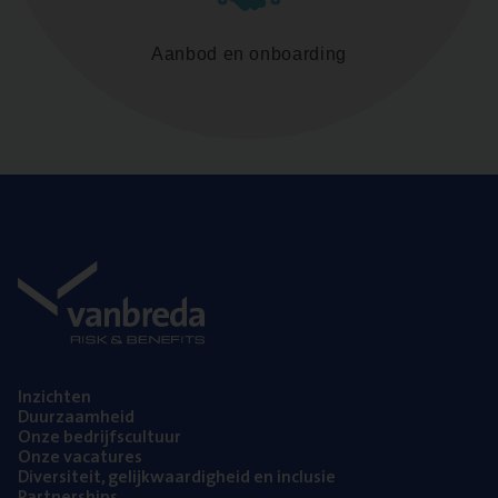
Aanbod en onboarding
Inzich­ten
Duur­zaam­heid
Onze bedrijfs­cul­tuur
Onze vaca­tu­res
Diver­si­teit, gelijk­waar­dig­heid en inclusie
Part­ner­ships