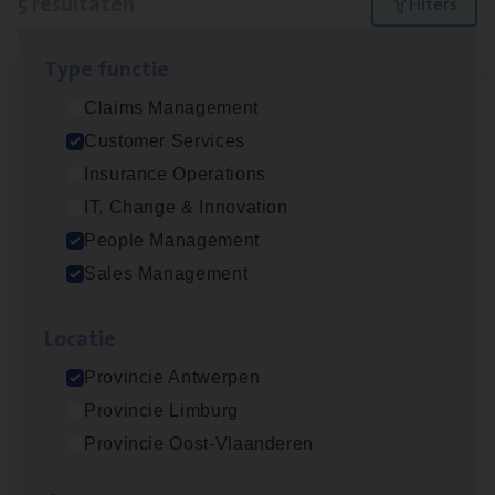
5 resultaten
Filters
Type func­tie
Insu­ran­ce Bro­ker
KMO
Claims Management
Sales Management
Customer Services
Antwerpen
Insurance Operations
IT, Change & Innovation
People Management
Cus­to­mer Care Expert
Sales Management
Hospitalisatieverzekeringen
Customer Services
Loca­tie
Antwerpen
Provincie Antwerpen
Provincie Limburg
Provincie Oost-Vlaanderen
Cor­po­ra­te Insu­ran­ce Bro­ker Property