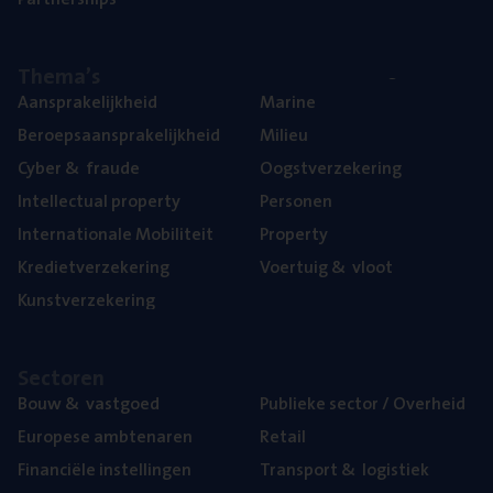
The­ma’s
Aan­spra­ke­lijk­heid
Mari­ne
Beroeps­aan­spra­ke­lijk­heid
Mili­eu
Cyber
&
fraude
Oogst­ver­ze­ke­ring
Intel­lec­tu­al property
Per­so­nen
Inter­na­ti­o­na­le Mobiliteit
Pro­per­ty
Kre­diet­ver­ze­ke­ring
Voer­tuig
&
vloot
Kunst­ver­ze­ke­ring
Sec­to­ren
Bouw
&
vastgoed
Publie­ke sec­tor / Overheid
Euro­pe­se ambtenaren
Retail
Finan­ci­ë­le instellingen
Trans­port
&
logistiek