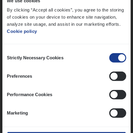
We use cookies
Lees onze verhalen
By clicking “Accept all cookies”, you agree to the storing
Meer dan collega’s: hoe Julie en Aurélie elkaar
of cookies on your device to enhance site navigation,
versterken
analyze site usage, and assist in our marketing efforts.
Cookie policy
Mathias houdt van diepgaande dossiers én droge
humor
Thalia zoekt graag oplossingen, in games én op het
Consent
werk
Strictly Necessary Cookies
Selection
Preferences
Ons sollicitatieproces
Performance Cookies
Marketing