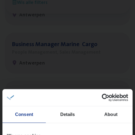
Wis alle filters
Sales Management
Antwerpen
Busi­ness Mana­ger Mari­ne Cargo
People Management, Sales Management
Antwerpen
Insu­ran­ce Bro­ker Trans­port
&
Logistiek
Sales Management
Antwerpen
Consent
Details
About