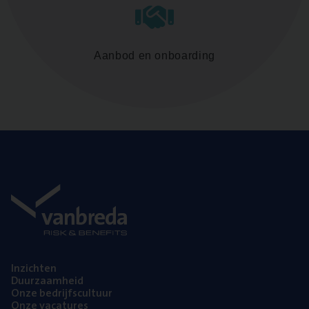
Aanbod en onboarding
Inzich­ten
Duur­zaam­heid
Onze bedrijfs­cul­tuur
Onze vaca­tu­res