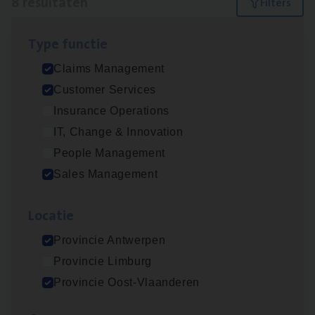
8 resultaten
Filters
Type func­tie
Scha­de­be­heer­der verzekeringen
Claims Management
Claims Management
Customer Services
Sint-Niklaas/Temse
Insurance Operations
IT, Change & Innovation
People Management
Scha­de Expert Fleet
Sales Management
Claims Management
Loca­tie
Antwerpen
Provincie Antwerpen
Provincie Limburg
Insu­ran­ce Bro­ker Trans­port
&
Logistiek
Provincie Oost-Vlaanderen
Sales Management