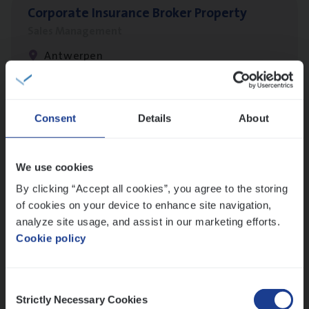
Cor­po­ra­te Insu­ran­ce Bro­ker Property
Sales Management
Antwerpen
Claims­hand­ler Fleet
&
Bike
Consent
Details
About
Claims Management
Antwerpen
We use cookies
By clicking “Accept all cookies”, you agree to the storing
of cookies on your device to enhance site navigation,
analyze site usage, and assist in our marketing efforts.
Busi­ness Mana­ger Mari­ne Cargo
Cookie policy
People Management, Sales Management
Antwerpen
Consent
Strictly Necessary Cookies
Selection