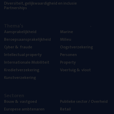
Diver­si­teit, gelijk­waar­dig­heid en inclusie
Part­ner­ships
The­ma’s
Aan­spra­ke­lijk­heid
Mari­ne
Beroeps­aan­spra­ke­lijk­heid
Mili­eu
Cyber
&
fraude
Oogst­ver­ze­ke­ring
Intel­lec­tu­al property
Per­so­nen
Inter­na­ti­o­na­le Mobiliteit
Pro­per­ty
Kre­diet­ver­ze­ke­ring
Voer­tuig
&
vloot
Kunst­ver­ze­ke­ring
Sec­to­ren
Bouw
&
vastgoed
Publie­ke sec­tor / Overheid
Euro­pe­se ambtenaren
Retail