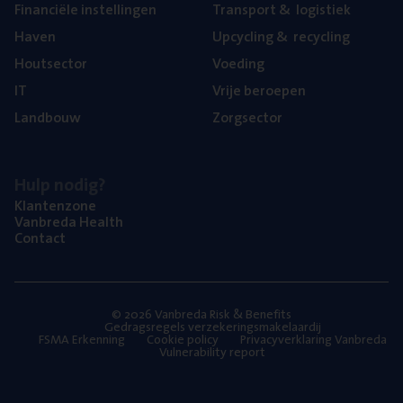
Finan­ci­ë­le instellingen
Trans­port
&
logistiek
Haven
Upcy­cling
&
recycling
Hout­sec­tor
Voe­ding
IT
Vrije beroe­pen
Land­bouw
Zorg­sec­tor
Hulp nodig?
Klan­ten­zo­ne
Van­b­re­da Health
Con­tact
© 2026 Vanbreda Risk & Benefits
Gedragsregels verzekeringsmakelaardij
FSMA Erkenning
Cookie policy
Privacyverklaring Vanbreda
Vulnerability report