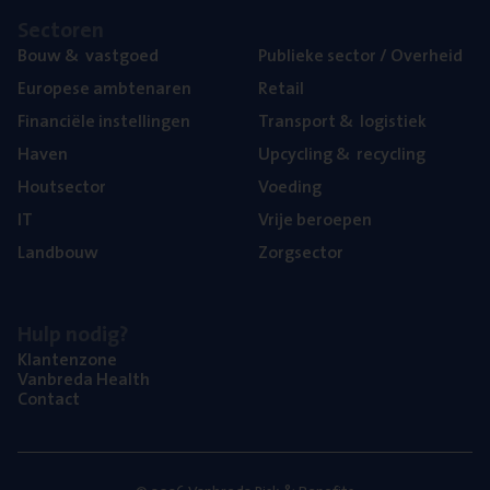
Sec­to­ren
Bouw
&
vastgoed
Publie­ke sec­tor / Overheid
Euro­pe­se ambtenaren
Retail
Finan­ci­ë­le instellingen
Trans­port
&
logistiek
Haven
Upcy­cling
&
recycling
Hout­sec­tor
Voe­ding
IT
Vrije beroe­pen
Land­bouw
Zorg­sec­tor
Hulp nodig?
Klan­ten­zo­ne
Van­b­re­da Health
Con­tact