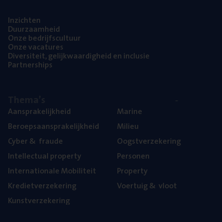
Inzich­ten
Duur­zaam­heid
Onze bedrijfs­cul­tuur
Onze vaca­tu­res
Diver­si­teit, gelijk­waar­dig­heid en inclusie
Part­ner­ships
The­ma’s
Aan­spra­ke­lijk­heid
Mari­ne
Beroeps­aan­spra­ke­lijk­heid
Mili­eu
Cyber
&
fraude
Oogst­ver­ze­ke­ring
Intel­lec­tu­al property
Per­so­nen
Inter­na­ti­o­na­le Mobiliteit
Pro­per­ty
Kre­diet­ver­ze­ke­ring
Voer­tuig
&
vloot
Kunst­ver­ze­ke­ring