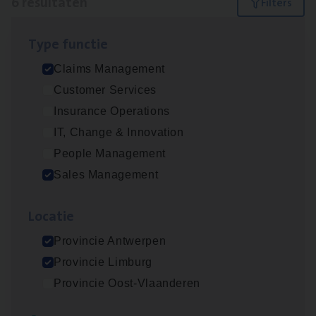
6 resultaten
Filters
Type func­tie
Scha­de Expert Fleet
Claims Management
Claims Management
Customer Services
Antwerpen
Insurance Operations
IT, Change & Innovation
People Management
Insu­ran­ce Bro­ker Trans­port
&
Logistiek
Sales Management
Sales Management
Loca­tie
Antwerpen
Provincie Antwerpen
Provincie Limburg
Insu­ran­ce Bro­ker
KMO
Provincie Oost-Vlaanderen
Sales Management