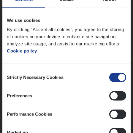
People Management, Sales Management
Antwerpen
We use cookies
By clicking “Accept all cookies”, you agree to the storing
of cookies on your device to enhance site navigation,
Lees onze verhalen
analyze site usage, and assist in our marketing efforts.
Cookie policy
Meer dan collega’s: hoe Julie en Aurélie elkaar
versterken
Mathias houdt van diepgaande dossiers én droge
Consent
humor
Strictly Necessary Cookies
Selection
Thalia zoekt graag oplossingen, in games én op het
werk
Preferences
Performance Cookies
Ons sollicitatieproces
Marketing