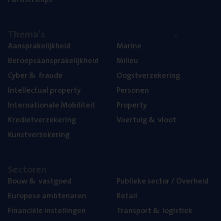
The­ma’s
Aan­spra­ke­lijk­heid
Mari­ne
Beroeps­aan­spra­ke­lijk­heid
Mili­eu
Cyber
&
fraude
Oogst­ver­ze­ke­ring
Intel­lec­tu­al property
Per­so­nen
Inter­na­ti­o­na­le Mobiliteit
Pro­per­ty
Kre­diet­ver­ze­ke­ring
Voer­tuig
&
vloot
Kunst­ver­ze­ke­ring
Sec­to­ren
Bouw
&
vastgoed
Publie­ke sec­tor / Overheid
Euro­pe­se ambtenaren
Retail
Finan­ci­ë­le instellingen
Trans­port
&
logistiek