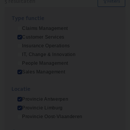
5 resultaten
Filters
Type func­tie
Busi­ness Mana­ger Mari­ne Cargo
Claims Management
People Management, Sales Management
Customer Services
Antwerpen
Insurance Operations
IT, Change & Innovation
People Management
Cor­po­ra­te Insu­ran­ce Bro­ker Property
Sales Management
Sales Management
Loca­tie
Antwerpen
Provincie Antwerpen
Provincie Limburg
Cus­to­mer Care Expert
Provincie Oost-Vlaanderen
Hospitalisatieverzekeringen