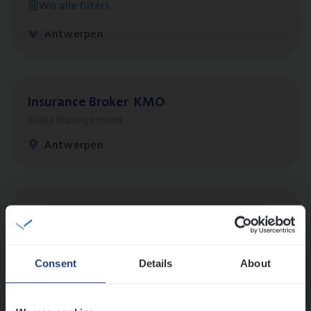
Wis alle filters
Customer Services
Antwerpen
Insu­ran­ce Bro­ker
KMO
Sales Management
Antwerpen
Insu­ran­ce Bro­ker Trans­port
&
Logistiek
Sales Management
Antwerpen
Consent
Details
About