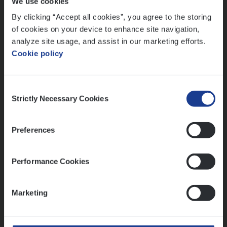
We use cookies
Lees onze verhalen
By clicking “Accept all cookies”, you agree to the storing
Meer dan collega’s: hoe Julie en Aurélie elkaar
of cookies on your device to enhance site navigation,
versterken
analyze site usage, and assist in our marketing efforts.
Cookie policy
Mathias houdt van diepgaande dossiers én droge
humor
Thalia zoekt graag oplossingen, in games én op het
Consent
werk
Strictly Necessary Cookies
Selection
Preferences
Ons sollicitatieproces
Performance Cookies
Marketing