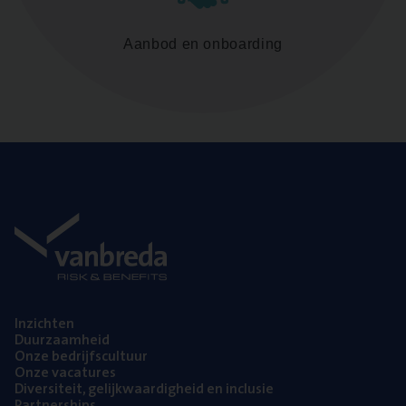
Aanbod en onboarding
Inzich­ten
Duur­zaam­heid
Onze bedrijfs­cul­tuur
Onze vaca­tu­res
Diver­si­teit, gelijk­waar­dig­heid en inclusie
Part­ner­ships