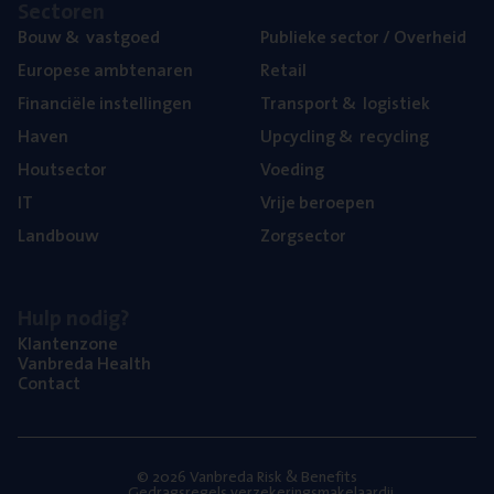
Sec­to­ren
Bouw
&
vastgoed
Publie­ke sec­tor / Overheid
Euro­pe­se ambtenaren
Retail
Finan­ci­ë­le instellingen
Trans­port
&
logistiek
Haven
Upcy­cling
&
recycling
Hout­sec­tor
Voe­ding
IT
Vrije beroe­pen
Land­bouw
Zorg­sec­tor
Hulp nodig?
Klan­ten­zo­ne
Van­b­re­da Health
Con­tact
© 2026 Vanbreda Risk & Benefits
Gedragsregels verzekeringsmakelaardij