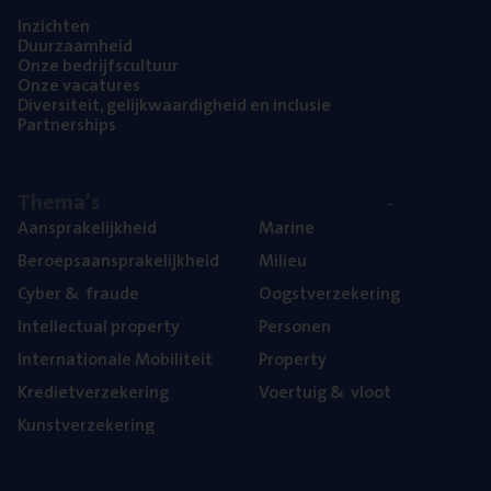
Inzich­ten
Duur­zaam­heid
Onze bedrijfs­cul­tuur
Onze vaca­tu­res
Diver­si­teit, gelijk­waar­dig­heid en inclusie
Part­ner­ships
The­ma’s
Aan­spra­ke­lijk­heid
Mari­ne
Beroeps­aan­spra­ke­lijk­heid
Mili­eu
Cyber
&
fraude
Oogst­ver­ze­ke­ring
Intel­lec­tu­al property
Per­so­nen
Inter­na­ti­o­na­le Mobiliteit
Pro­per­ty
Kre­diet­ver­ze­ke­ring
Voer­tuig
&
vloot
Kunst­ver­ze­ke­ring