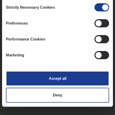
Consent
Strictly Necessary Cookies
Selection
Vorige
Volgende
Preferences
Lees onze verhalen
Performance Cookies
Meer dan collega’s: hoe Julie en Aurélie elkaar
versterken
Marketing
Mathias houdt van diepgaande dossiers én droge
humor
Thalia zoekt graag oplossingen, in games én op het
werk
Accept all
Deny
Ons sollicitatieproces