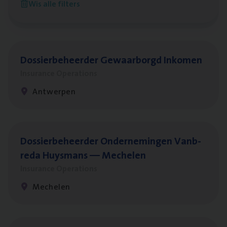
Wis alle filters
Antwerpen
Dos­sier­be­heer­der Gewaar­borgd Inkomen
Insurance Operations
Antwerpen
Dos­sier­be­heer­der Onder­ne­min­gen Van­b­
re­da Huys­mans — Mechelen
Insurance Operations
Mechelen