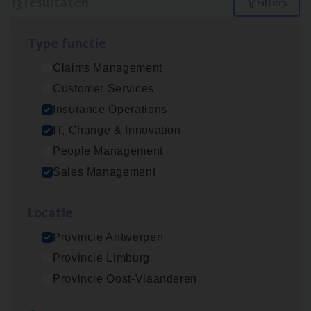
13 resultaten
Filters
Type func­tie
IT
Busi­ness Analyst
Claims Management
IT, Change & Innovation
Customer Services
Antwerpen
Insurance Operations
IT, Change & Innovation
People Management
Insu­ran­ce Bro­ker Trans­port
&
Logistiek
Sales Management
Sales Management
Loca­tie
Antwerpen
Provincie Antwerpen
Provincie Limburg
(Agi­le)
IT
Pro­ject Manager
Provincie Oost-Vlaanderen
IT, Change & Innovation