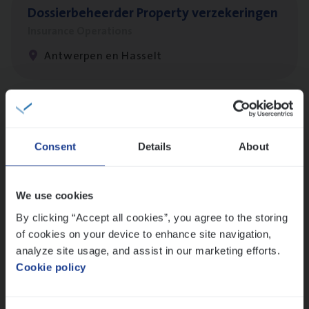
Dos­sier­be­heer­der Pro­per­ty verzekeringen
Insurance Operations
Antwerpen en Hasselt
Client Exe­cu­ti­ve Marine
Insurance Operations
Consent
Details
About
Antwerpen
We use cookies
By clicking “Accept all cookies”, you agree to the storing
Busi­ness Mana­ger Mari­ne Cargo
of cookies on your device to enhance site navigation,
People Management, Sales Management
analyze site usage, and assist in our marketing efforts.
Cookie policy
Antwerpen