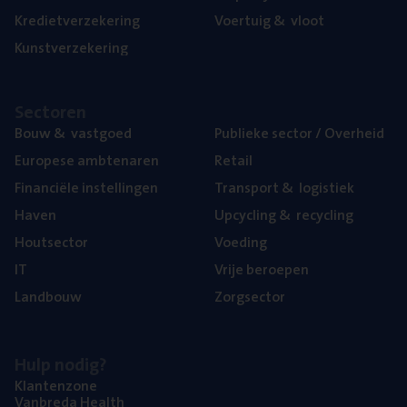
Kre­diet­ver­ze­ke­ring
Voer­tuig
&
vloot
Kunst­ver­ze­ke­ring
Sec­to­ren
Bouw
&
vastgoed
Publie­ke sec­tor / Overheid
Euro­pe­se ambtenaren
Retail
Finan­ci­ë­le instellingen
Trans­port
&
logistiek
Haven
Upcy­cling
&
recycling
Hout­sec­tor
Voe­ding
IT
Vrije beroe­pen
Land­bouw
Zorg­sec­tor
Hulp nodig?
Klan­ten­zo­ne
Van­b­re­da Health