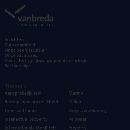
Inzich­ten
Duur­zaam­heid
Onze bedrijfs­cul­tuur
Onze vaca­tu­res
Diver­si­teit, gelijk­waar­dig­heid en inclusie
Part­ner­ships
The­ma’s
Aan­spra­ke­lijk­heid
Mari­ne
Beroeps­aan­spra­ke­lijk­heid
Mili­eu
Cyber
&
fraude
Oogst­ver­ze­ke­ring
Intel­lec­tu­al property
Per­so­nen
Inter­na­ti­o­na­le Mobiliteit
Pro­per­ty