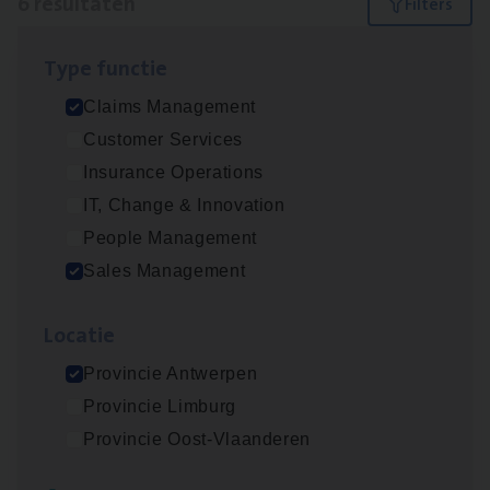
6 resultaten
Filters
Type func­tie
Claims­hand­ler Fleet
&
Bike
Claims Management
Claims Management
Customer Services
Antwerpen
Insurance Operations
IT, Change & Innovation
People Management
Insu­ran­ce Bro­ker
KMO
Sales Management
Sales Management
Loca­tie
Antwerpen
Provincie Antwerpen
Provincie Limburg
Cor­po­ra­te Insu­ran­ce Bro­ker Property
Provincie Oost-Vlaanderen
Sales Management