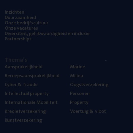
Inzich­ten
Duur­zaam­heid
Onze bedrijfs­cul­tuur
Onze vaca­tu­res
Diver­si­teit, gelijk­waar­dig­heid en inclusie
Part­ner­ships
The­ma’s
Aan­spra­ke­lijk­heid
Mari­ne
Beroeps­aan­spra­ke­lijk­heid
Mili­eu
Cyber
&
fraude
Oogst­ver­ze­ke­ring
Intel­lec­tu­al property
Per­so­nen
Inter­na­ti­o­na­le Mobiliteit
Pro­per­ty
Kre­diet­ver­ze­ke­ring
Voer­tuig
&
vloot
Kunst­ver­ze­ke­ring