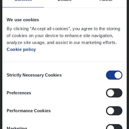
Sales Management
Antwerpen
We use cookies
By clicking “Accept all cookies”, you agree to the storing
of cookies on your device to enhance site navigation,
Lees onze verhalen
analyze site usage, and assist in our marketing efforts.
Cookie policy
Meer dan collega’s: hoe Julie en Aurélie elkaar
versterken
Mathias houdt van diepgaande dossiers én droge
Consent
humor
Strictly Necessary Cookies
Selection
Thalia zoekt graag oplossingen, in games én op het
werk
Preferences
Performance Cookies
Ons sollicitatieproces
Marketing