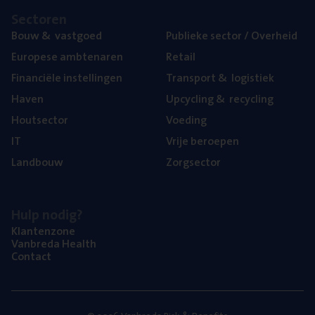
Sec­to­ren
Bouw
&
vastgoed
Publie­ke sec­tor / Overheid
Euro­pe­se ambtenaren
Retail
Finan­ci­ë­le instellingen
Trans­port
&
logistiek
Haven
Upcy­cling
&
recycling
Hout­sec­tor
Voe­ding
IT
Vrije beroe­pen
Land­bouw
Zorg­sec­tor
Hulp nodig?
Klan­ten­zo­ne
Van­b­re­da Health
Con­tact