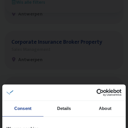
Wis alle filters
Customer Services
Antwerpen
Cor­po­ra­te Insu­ran­ce Bro­ker Property
Sales Management
Antwerpen
Busi­ness Mana­ger Mari­ne Cargo
People Management, Sales Management
Antwerpen
Consent
Details
About