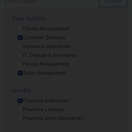
5 resultaten
Filters
Type func­tie
Insu­ran­ce Bro­ker Trans­port
&
Logistiek
Claims Management
Sales Management
Customer Services
Antwerpen
Insurance Operations
IT, Change & Innovation
People Management
Insu­ran­ce Bro­ker
KMO
Sales Management
Sales Management
Loca­tie
Antwerpen
Provincie Antwerpen
Provincie Limburg
Cus­to­mer Care Expert
Provincie Oost-Vlaanderen
Hospitalisatieverzekeringen