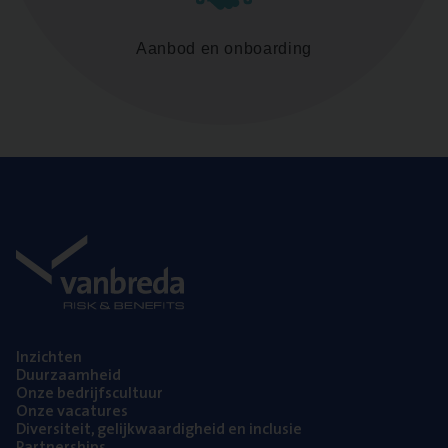
Aanbod en onboarding
Inzich­ten
Duur­zaam­heid
Onze bedrijfs­cul­tuur
Onze vaca­tu­res
Diver­si­teit, gelijk­waar­dig­heid en inclusie
Part­ner­ships