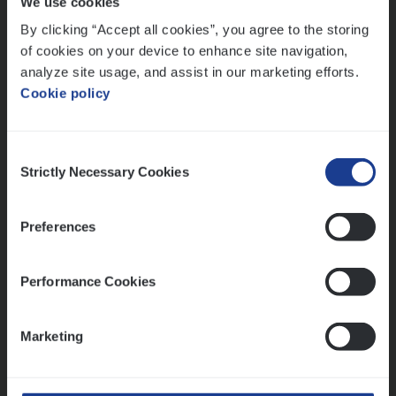
We use cookies
Lees onze verhalen
By clicking “Accept all cookies”, you agree to the storing
Meer dan collega’s: hoe Julie en Aurélie elkaar
of cookies on your device to enhance site navigation,
versterken
analyze site usage, and assist in our marketing efforts.
Cookie policy
Mathias houdt van diepgaande dossiers én droge
humor
Thalia zoekt graag oplossingen, in games én op het
Consent
werk
Strictly Necessary Cookies
Selection
Preferences
Ons sollicitatieproces
Performance Cookies
Marketing