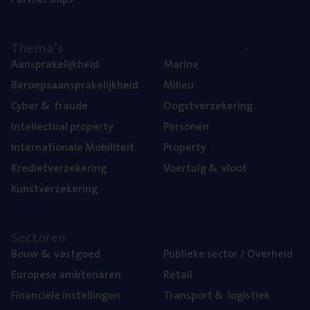
The­ma’s
Aan­spra­ke­lijk­heid
Mari­ne
Beroeps­aan­spra­ke­lijk­heid
Mili­eu
Cyber
&
fraude
Oogst­ver­ze­ke­ring
Intel­lec­tu­al property
Per­so­nen
Inter­na­ti­o­na­le Mobiliteit
Pro­per­ty
Kre­diet­ver­ze­ke­ring
Voer­tuig
&
vloot
Kunst­ver­ze­ke­ring
Sec­to­ren
Bouw
&
vastgoed
Publie­ke sec­tor / Overheid
Euro­pe­se ambtenaren
Retail
Finan­ci­ë­le instellingen
Trans­port
&
logistiek