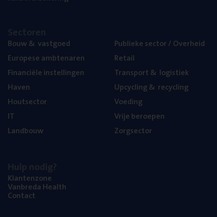
Sec­to­ren
Bouw
&
vastgoed
Publie­ke sec­tor / Overheid
Euro­pe­se ambtenaren
Retail
Finan­ci­ë­le instellingen
Trans­port
&
logistiek
Haven
Upcy­cling
&
recycling
Hout­sec­tor
Voe­ding
IT
Vrije beroe­pen
Land­bouw
Zorg­sec­tor
Hulp nodig?
Klan­ten­zo­ne
Van­b­re­da Health
Con­tact