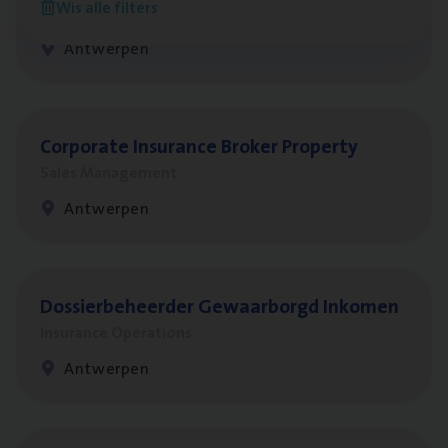
Wis alle filters
Insurance Operations
Antwerpen
Cor­po­ra­te Insu­ran­ce Bro­ker Property
Sales Management
Antwerpen
Dos­sier­be­heer­der Gewaar­borgd Inkomen
Insurance Operations
Antwerpen