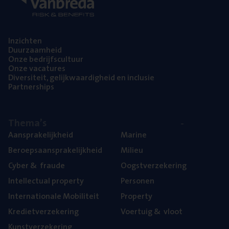
Inzich­ten
Duur­zaam­heid
Onze bedrijfs­cul­tuur
Onze vaca­tu­res
Diver­si­teit, gelijk­waar­dig­heid en inclusie
Part­ner­ships
The­ma’s
Aan­spra­ke­lijk­heid
Mari­ne
Beroeps­aan­spra­ke­lijk­heid
Mili­eu
Cyber
&
fraude
Oogst­ver­ze­ke­ring
Intel­lec­tu­al property
Per­so­nen
Inter­na­ti­o­na­le Mobiliteit
Pro­per­ty
Kre­diet­ver­ze­ke­ring
Voer­tuig
&
vloot
Kunst­ver­ze­ke­ring