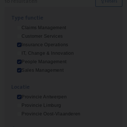
10 resultaten
Filters
Type func­tie
Advisor/​Configuratie ana­lyst Part­ner in
Claims Management
Benefits
Customer Services
Insurance Operations
Insurance Operations
Beveren
IT, Change & Innovation
People Management
Sales Management
Busi­ness Mana­ger Mari­ne Cargo
People Management, Sales Management
Loca­tie
Antwerpen
Provincie Antwerpen
Provincie Limburg
Provincie Oost-Vlaanderen
Client Exe­cu­ti­ve Marine