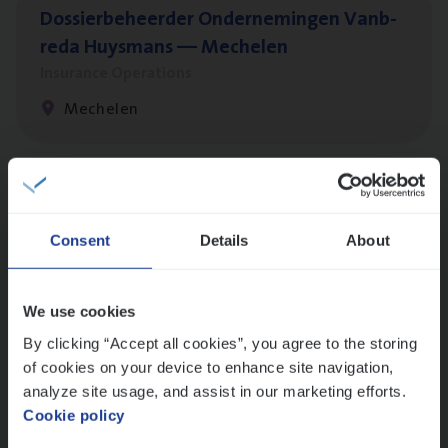
Dos­sier­be­heer­der Onder­ne­min­gen Van­b­
re­da Huys­mans — Mechelen
Insurance Operations
Mechelen
Dos­sier­be­heer­der Pro­per­ty verzekeringen
Insurance Operations
Consent
Details
About
Antwerpen en Hasselt
We use cookies
By clicking “Accept all cookies”, you agree to the storing
Dos­sier­be­heer­der ver­ze­ke­rin­gen — Soci­al
of cookies on your device to enhance site navigation,
Pro­fit en Public
analyze site usage, and assist in our marketing efforts.
Cookie policy
Insurance Operations