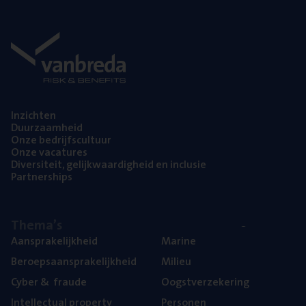
Inzich­ten
Duur­zaam­heid
Onze bedrijfs­cul­tuur
Onze vaca­tu­res
Diver­si­teit, gelijk­waar­dig­heid en inclusie
Part­ner­ships
The­ma’s
Aan­spra­ke­lijk­heid
Mari­ne
Beroeps­aan­spra­ke­lijk­heid
Mili­eu
Cyber
&
fraude
Oogst­ver­ze­ke­ring
Intel­lec­tu­al property
Per­so­nen