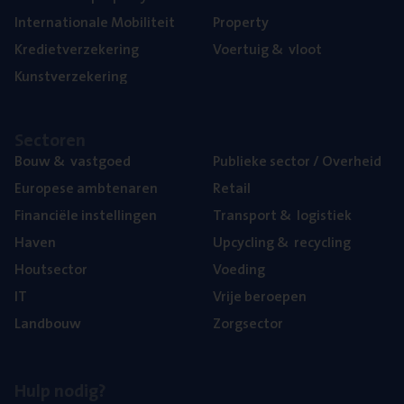
Inter­na­ti­o­na­le Mobiliteit
Pro­per­ty
Kre­diet­ver­ze­ke­ring
Voer­tuig
&
vloot
Kunst­ver­ze­ke­ring
Sec­to­ren
Bouw
&
vastgoed
Publie­ke sec­tor / Overheid
Euro­pe­se ambtenaren
Retail
Finan­ci­ë­le instellingen
Trans­port
&
logistiek
Haven
Upcy­cling
&
recycling
Hout­sec­tor
Voe­ding
IT
Vrije beroe­pen
Land­bouw
Zorg­sec­tor
Hulp nodig?