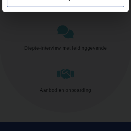
Assessment
Diepte-interview met leidinggevende
Aanbod en onboarding