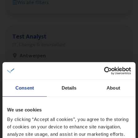
Wis alle filters
Antwerpen
Test Ana­lyst
IT, Change & Innovation
Antwerpen
Lees onze verhalen
Consent
Details
About
Meer dan collega’s: hoe Julie en Aurélie elkaar
versterken
We use cookies
Mathias houdt van diepgaande dossiers én droge
humor
By clicking “Accept all cookies”, you agree to the storing
of cookies on your device to enhance site navigation,
Thalia zoekt graag oplossingen, in games én op het
analyze site usage, and assist in our marketing efforts.
werk