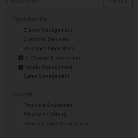
4 resultaten
Filters
Type func­tie
(Agi­le)
IT
Pro­ject Manager
Claims Management
IT, Change & Innovation
Customer Services
Antwerpen
Insurance Operations
IT, Change & Innovation
People Management
Busi­ness Mana­ger Mari­ne Cargo
Sales Management
People Management, Sales Management
Loca­tie
Antwerpen
Provincie Antwerpen
Provincie Limburg
IT
Busi­ness Analyst
Provincie Oost-Vlaanderen
IT, Change & Innovation