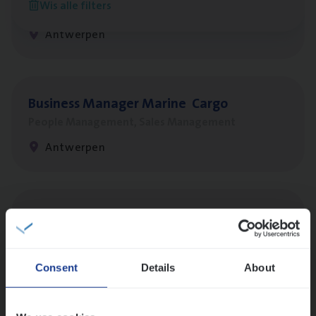
Wis alle filters
Sales Management
Antwerpen
Busi­ness Mana­ger Mari­ne Cargo
People Management, Sales Management
Antwerpen
Insu­ran­ce Bro­ker Trans­port
&
Logistiek
Sales Management
Antwerpen
Consent
Details
About