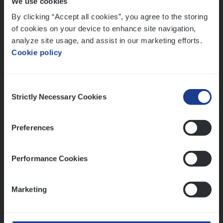
We use cookies
Lees onze verhalen
By clicking “Accept all cookies”, you agree to the storing
Meer dan collega’s: hoe Julie en Aurélie elkaar
of cookies on your device to enhance site navigation,
versterken
analyze site usage, and assist in our marketing efforts.
Cookie policy
Mathias houdt van diepgaande dossiers én droge
humor
Thalia zoekt graag oplossingen, in games én op het
Consent
werk
Strictly Necessary Cookies
Selection
Preferences
Ons sollicitatieproces
Performance Cookies
Marketing