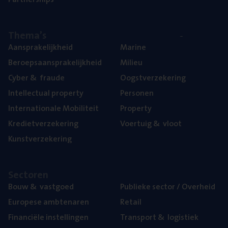
The­ma’s
Aan­spra­ke­lijk­heid
Mari­ne
Beroeps­aan­spra­ke­lijk­heid
Mili­eu
Cyber
&
fraude
Oogst­ver­ze­ke­ring
Intel­lec­tu­al property
Per­so­nen
Inter­na­ti­o­na­le Mobiliteit
Pro­per­ty
Kre­diet­ver­ze­ke­ring
Voer­tuig
&
vloot
Kunst­ver­ze­ke­ring
Sec­to­ren
Bouw
&
vastgoed
Publie­ke sec­tor / Overheid
Euro­pe­se ambtenaren
Retail
Finan­ci­ë­le instellingen
Trans­port
&
logistiek