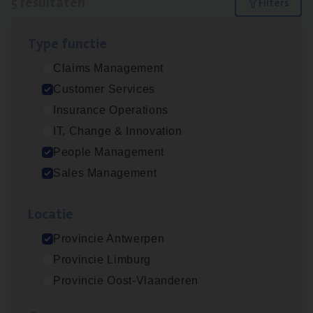
5 resultaten
Filters
Type func­tie
Insu­ran­ce Bro­ker
KMO
Claims Management
Sales Management
Customer Services
Antwerpen
Insurance Operations
IT, Change & Innovation
People Management
Cus­to­mer Care Expert
Sales Management
Hospitalisatieverzekeringen
Customer Services
Loca­tie
Antwerpen
Provincie Antwerpen
Provincie Limburg
Provincie Oost-Vlaanderen
Cor­po­ra­te Insu­ran­ce Bro­ker Property