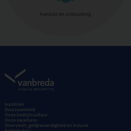
Aanbod en onboarding
Inzich­ten
Duur­zaam­heid
Onze bedrijfs­cul­tuur
Onze vaca­tu­res
Diver­si­teit, gelijk­waar­dig­heid en inclusie
Part­ner­ships