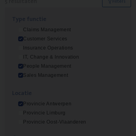
5 resultaten
Filters
Type func­tie
Insu­ran­ce Bro­ker Trans­port
&
Logistiek
Claims Management
Sales Management
Customer Services
Antwerpen
Insurance Operations
IT, Change & Innovation
People Management
Insu­ran­ce Bro­ker
KMO
Sales Management
Sales Management
Loca­tie
Antwerpen
Provincie Antwerpen
Provincie Limburg
Cus­to­mer Care Expert
Provincie Oost-Vlaanderen
Hospitalisatieverzekeringen