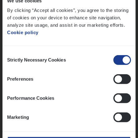
We use cookies
Lees onze verhalen
By clicking “Accept all cookies”, you agree to the storing
Meer dan collega’s: hoe Julie en Aurélie elkaar
of cookies on your device to enhance site navigation,
versterken
analyze site usage, and assist in our marketing efforts.
Cookie policy
Mathias houdt van diepgaande dossiers én droge
humor
Thalia zoekt graag oplossingen, in games én op het
Consent
werk
Strictly Necessary Cookies
Selection
Preferences
Ons sollicitatieproces
Performance Cookies
Marketing