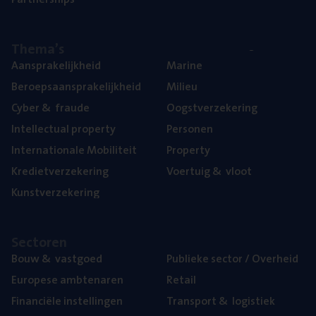
The­ma’s
Aan­spra­ke­lijk­heid
Mari­ne
Beroeps­aan­spra­ke­lijk­heid
Mili­eu
Cyber
&
fraude
Oogst­ver­ze­ke­ring
Intel­lec­tu­al property
Per­so­nen
Inter­na­ti­o­na­le Mobiliteit
Pro­per­ty
Kre­diet­ver­ze­ke­ring
Voer­tuig
&
vloot
Kunst­ver­ze­ke­ring
Sec­to­ren
Bouw
&
vastgoed
Publie­ke sec­tor / Overheid
Euro­pe­se ambtenaren
Retail
Finan­ci­ë­le instellingen
Trans­port
&
logistiek