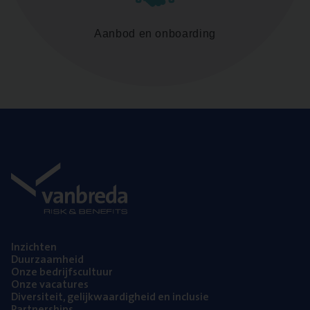
Aanbod en onboarding
Inzich­ten
Duur­zaam­heid
Onze bedrijfs­cul­tuur
Onze vaca­tu­res
Diver­si­teit, gelijk­waar­dig­heid en inclusie
Part­ner­ships