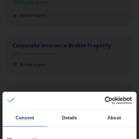
Wis alle filters
Customer Services
Antwerpen
Cor­po­ra­te Insu­ran­ce Bro­ker Property
Sales Management
Antwerpen
Busi­ness Mana­ger Mari­ne Cargo
People Management, Sales Management
Antwerpen
Consent
Details
About